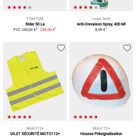
TOMTOM
Louis Tech
Rider 50 Le
Anti-Crevaison Spray, 400 Ml
1
1
2
299,00 €
8,99 €
PVC 349,00 €
Moto112+
Moto112+
GILET SÉCURITÉ MOTO112+
Housse Présignalisation