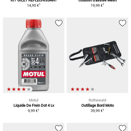
KIT GILET RÉFLÉCHISSANT
Coussin d'assise Mesh
1
1
14,95 €
19,99 €
Motul
Rothewald
Liquide De Frein Dot 4 Lv
Outillage Bord Moto
1
1
9,99 €
39,99 €