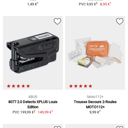
1
1
2
1,49 €
8,95 €
PVC 9,95 €
ABUS
Moto112+
8077 2.0 Detecto XPLUS Louis
Trousse Secours 2-Roules
Edition
MOTO112+
1
1
2
149,99 €
9,99 €
PVC 199,99 €