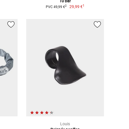
10 bar
1
29,99 €
2
PVC 49,99 €
Louis