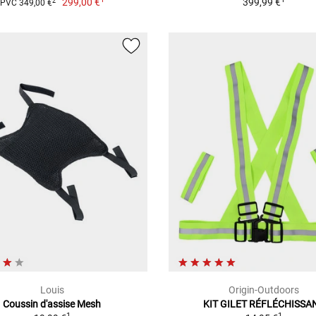
299,00 €
399,99 €
2
PVC 349,00 €
Louis
Origin-Outdoors
Coussin d'assise Mesh
KIT GILET RÉFLÉCHISSA
1
1