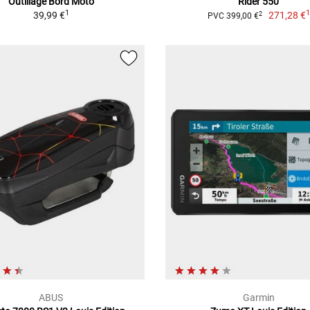
Outillage Bord Moto
Rider 550
1
39,99 €
271,28 €
2
PVC 399,00 €
ABUS
Garmin