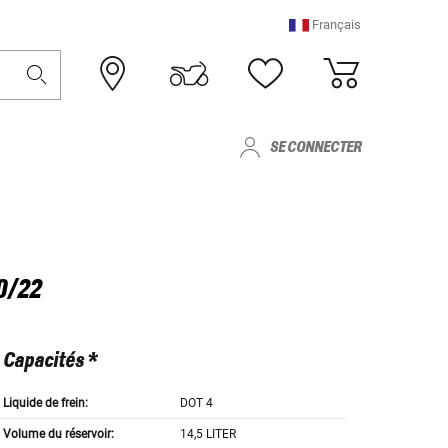
Français
SE CONNECTER
0/22
Capacités *
Liquide de frein:
DOT 4
Volume du réservoir:
14,5 LITER