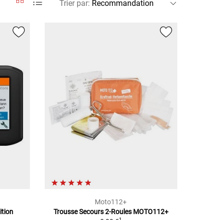
Trier par
:
Moto112+
ition
Trousse Secours 2-Roules MOTO112+
1