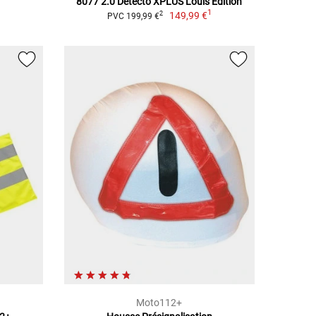
8077 2.0 Detecto XPLUS Louis Edition
1
149,99 €
2
PVC 199,99 €
Moto112+