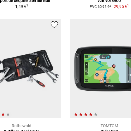
ort de béquille latérale Noir
Antivol 8900
1
1
1,49 €
29,95 €
2
PVC 60,95 €
Rothewald
TOMTOM