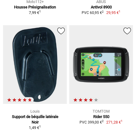
Moto112+
ABUS
Housse Présignalisation
Antivol 8900
1
1
2
7,99 €
29,95 €
PVC 60,95 €
Louis
TOMTOM
Support de béquille latérale
Rider 550
1
2
Noir
271,28 €
PVC 399,00 €
1
1,49 €