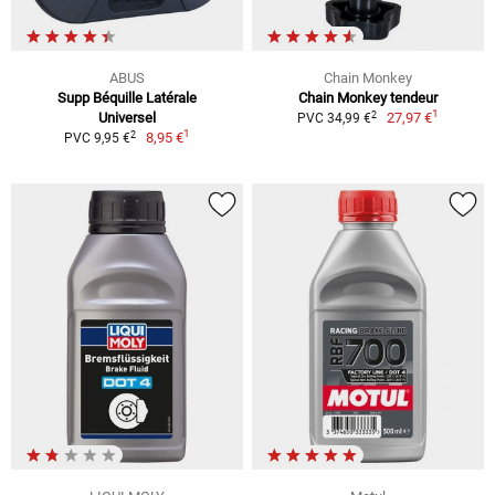
ABUS
Chain Monkey
Supp Béquille Latérale
Chain Monkey tendeur
1
2
Universel
27,97 €
PVC 34,99 €
1
2
8,95 €
PVC 9,95 €