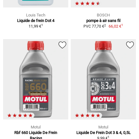
Louis Tech
BOSCH
Liquide de frein Dot 4
pompe à air sans fil
1
1
2
11,99 €
66,02 €
PVC 77,70 €
Motul
Motul
Rbf 660 Liquide De Frein
Liquide De Frein Dot 3 & 4, 0,5L
1
Racing
9,99 €