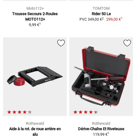
Moto112+
TOMTOM
Trousse Secours 2-Roules
Rider 50 Le
1
2
MOTO112+
299,00 €
PVC 349,00 €
1
9,99 €
Rothewald
Rothewald
Aide à la rot. de roue arrière en
Dérive-Chaîne Et Riveteuse
1
alu
119,99 €