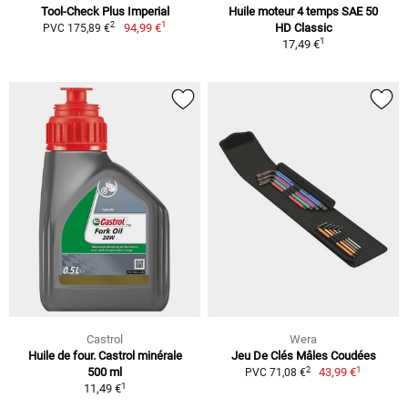
Tool-Check Plus Imperial
Huile moteur 4 temps SAE 50
1
2
94,99 €
HD Classic
PVC 175,89 €
1
17,49 €
Castrol
Wera
Huile de four. Castrol minérale
Jeu De Clés Mâles Coudées
1
2
500 ml
43,99 €
PVC 71,08 €
1
11,49 €