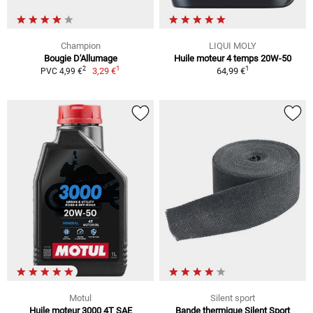
Champion
LIQUI MOLY
Bougie D'Allumage
Huile moteur 4 temps 20W-50
1
1
2
3,29 €
64,99 €
PVC 4,99 €
Motul
Silent sport
Huile moteur 3000 4T SAE
Bande thermique Silent Sport