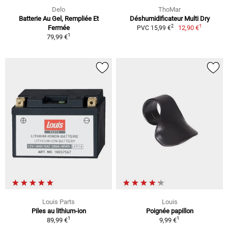
Delo
ThoMar
Batterie Au Gel, Rempliée Et
Déshumidificateur Multi Dry
1
2
Fermée
12,90 €
PVC 15,99 €
1
79,99 €
Louis Parts
Louis
Piles au lithium-ion
Poignée papillon
1
1
89,99 €
9,99 €