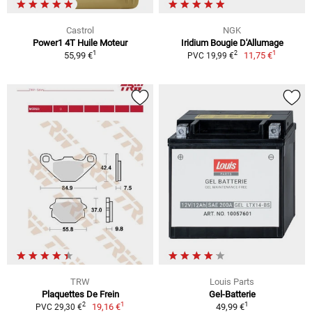
Castrol
NGK
Power1 4T Huile Moteur
Iridium Bougie D'Allumage
1
1
2
55,99 €
11,75 €
PVC 19,99 €
TRW
Louis Parts
Plaquettes De Frein
Gel-Batterie
1
1
2
19,16 €
49,99 €
PVC 29,30 €