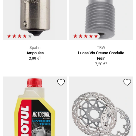
Spahn
TRW
Ampoules
Lucas Vis Creuse Conduite
1
2,99 €
Frein
1
7,20 €