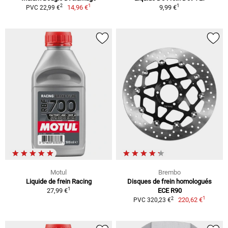
1
1
2
14,96 €
9,99 €
PVC 22,99 €
Motul
Brembo
Liquide de frein Racing
Disques de frein homologués
1
27,99 €
ECE R90
1
2
220,62 €
PVC 320,23 €