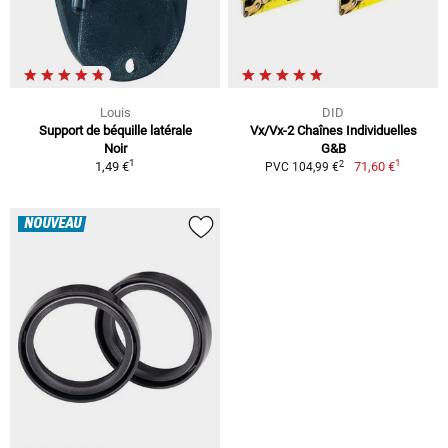
Louis
DID
Support de béquille latérale
Vx/Vx-2 Chaînes Individuelles
Noir
G&B
1
1
2
1,49 €
71,60 €
PVC 104,99 €
NOUVEAU