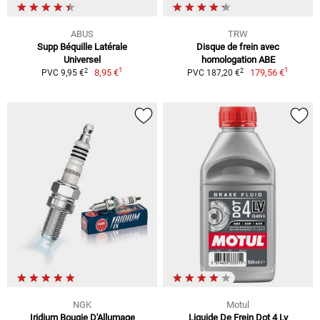
ABUS
TRW
Supp Béquille Latérale
Disque de frein avec
Universel
homologation ABE
1
1
2
2
8,95 €
179,56 €
PVC 9,95 €
PVC 187,20 €
NGK
Motul
Iridium Bougie D'Allumage
Liquide De Frein Dot 4 Lv