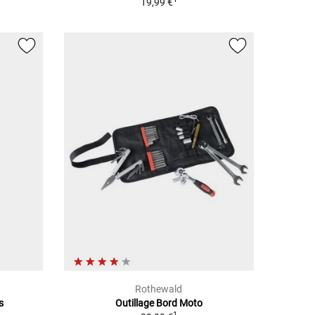
19,99 €
Rothewald
s
Outillage Bord Moto
1