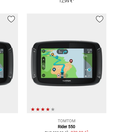
12,99 €
TOMTOM
Rider 550
1
1
2