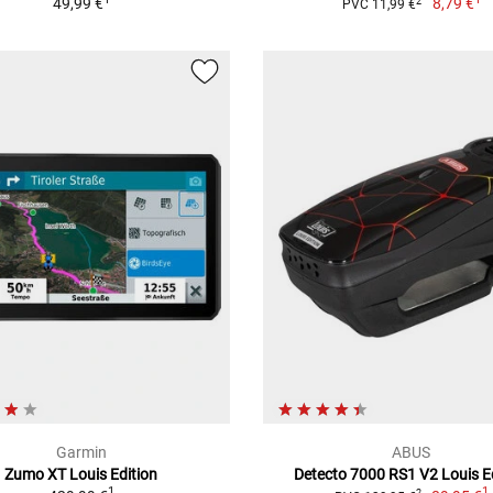
49,99 €
8,79 €
2
PVC 11,99 €
Garmin
ABUS
Zumo XT Louis Edition
Detecto 7000 RS1 V2 Louis E
1
1