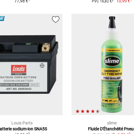
77,98 €
10,99 €
2
PVC 16,82 €
AU
Louis Parts
slime
atterie sodium-ion SNA5S
Fluide D'Étanchéité Pneu
1
1