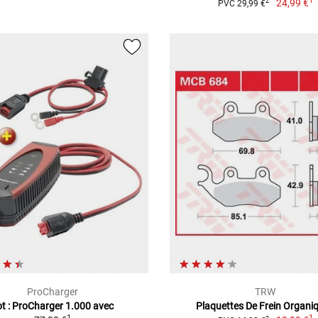
1
24,99 €
2
PVC 29,99 €
ProCharger
TRW
ot : ProCharger 1.000 avec
Plaquettes De Frein Organi
1
1