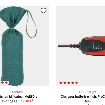
ThoMar
ProCharger
éshumidificateur Multi Dry
Chargeur batterie enfich. Pro
1
12,90 €
600
2
PVC 15,99 €