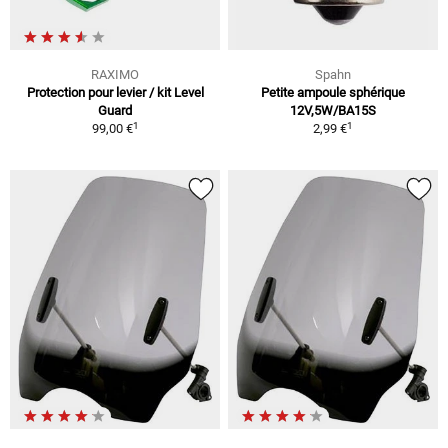
RAXIMO
Spahn
Protection pour levier / kit Level
Petite ampoule sphérique
Guard
12V,5W/BA15S
1
1
99,00 €
2,99 €