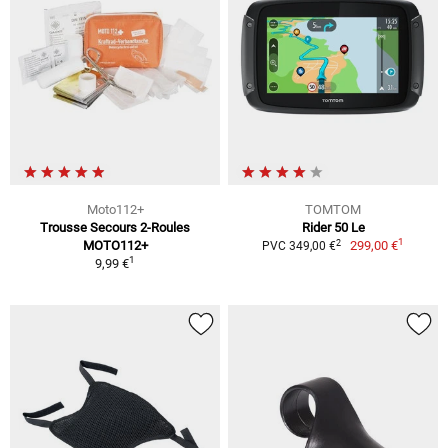
Moto112+
TOMTOM
Trousse Secours 2-Roules
Rider 50 Le
1
2
MOTO112+
299,00 €
PVC 349,00 €
1
9,99 €