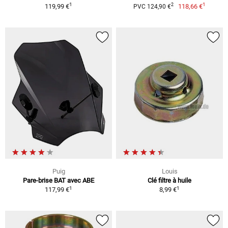
1
1
2
119,99 €
118,66 €
PVC 124,90 €
Puig
Louis
Pare-brise BAT avec ABE
Clé filtre à huile
1
1
117,99 €
8,99 €