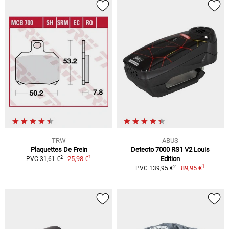
TRW
ABUS
Plaquettes De Frein
Detecto 7000 RS1 V2 Louis
1
2
25,98 €
Edition
PVC 31,61 €
1
2
89,95 €
PVC 139,95 €