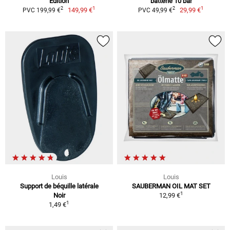
Edition
batterie 10 bar
1
1
2
2
149,99 €
29,99 €
PVC 199,99 €
PVC 49,99 €
Louis
Louis
Support de béquille latérale
SAUBERMAN OIL MAT SET
1
Noir
12,99 €
1
1,49 €