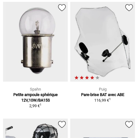
Spahn
Puig
Petite ampoule sphérique
Pare-brise BAT avec ABE
1
12V,10W/BA15S
116,99 €
1
2,99 €