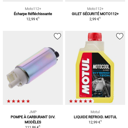
Moto112+
Moto112+
Écharpe Réfléchissante
GILET SÉCURITÉ MOTO112+
1
1
12,99 €
2,99 €
JMP
Motul
POMPE À CARBURANT DIV.
LIQUIDE REFROID. MOTUL
1
MODÈLES
12,99 €
1
111,86 €