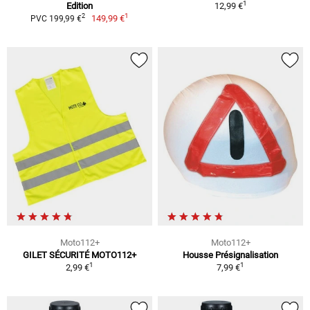
1
Edition
12,99 €
1
2
149,99 €
PVC 199,99 €
Moto112+
Moto112+
GILET SÉCURITÉ MOTO112+
Housse Présignalisation
1
1
2,99 €
7,99 €