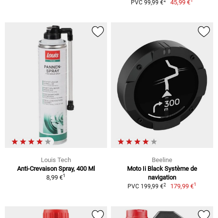
1
2
45,99 €
PVC 99,99 €
Louis Tech
Beeline
Anti-Crevaison Spray, 400 Ml
Moto Ii Black Système de
1
8,99 €
navigation
1
2
179,99 €
PVC 199,99 €