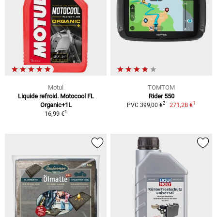
Motul
TOMTOM
Liquide refroid. Motocool FL
Rider 550
1
2
Organic+1L
271,28 €
PVC 399,00 €
1
16,99 €