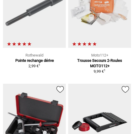
Rothewald
Moto112+
Pointe rechange dérive
Trousse Secours 2-Roules
1
2,99 €
MOTO112+
1
9,99 €