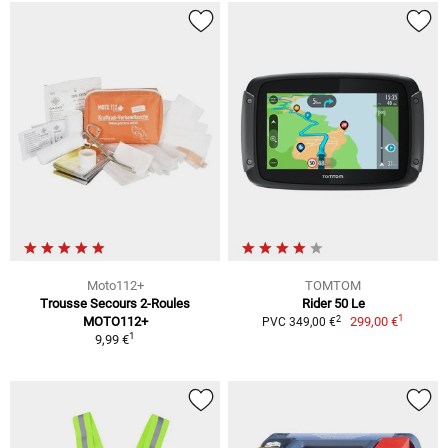
Moto112+
TOMTOM
Trousse Secours 2-Roules
Rider 50 Le
1
2
MOTO112+
299,00 €
PVC 349,00 €
1
9,99 €