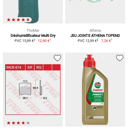
ThoMar
Athena
Déshumidificateur Multi Dry
JEU JOINTS ATHENA TOPEND
1
1
2
2
12,90 €
7,26 €
PVC 15,99 €
PVC 12,99 €