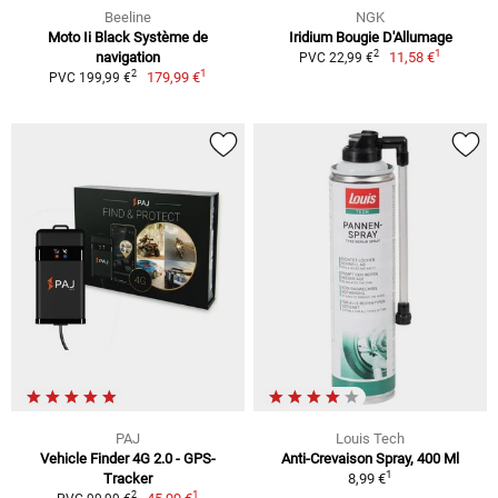
Beeline
NGK
Moto Ii Black Système de
Iridium Bougie D'Allumage
1
2
navigation
11,58 €
PVC 22,99 €
1
2
179,99 €
PVC 199,99 €
PAJ
Louis Tech
Vehicle Finder 4G 2.0 - GPS-
Anti-Crevaison Spray, 400 Ml
1
Tracker
8,99 €
1
2