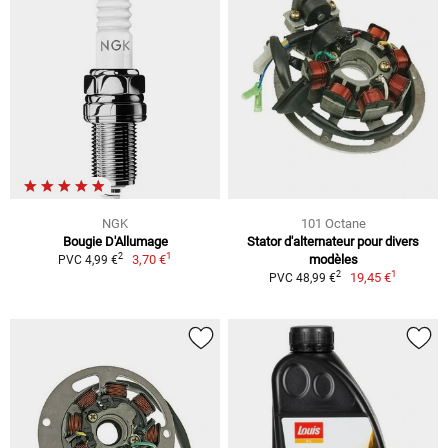
NGK
101 Octane
Bougie D'Allumage
Stator d'alternateur pour divers
1
2
3,70 €
modèles
PVC 4,99 €
1
2
19,45 €
PVC 48,99 €