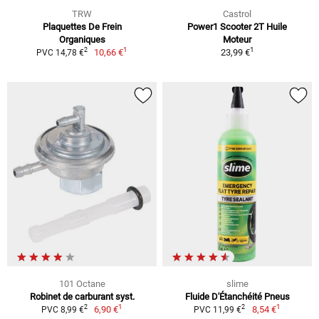
TRW
Castrol
Plaquettes De Frein
Power1 Scooter 2T Huile
Organiques
Moteur
1
1
2
10,66 €
23,99 €
PVC 14,78 €
101 Octane
slime
Robinet de carburant syst.
Fluide D'Étanchéité Pneus
1
1
2
2
6,90 €
8,54 €
PVC 8,99 €
PVC 11,99 €