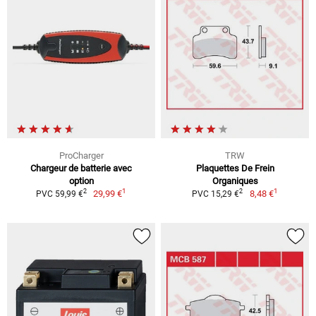
ProCharger
TRW
Chargeur de batterie avec
Plaquettes De Frein
option
Organiques
1
1
2
2
29,99 €
8,48 €
PVC 59,99 €
PVC 15,29 €