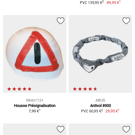
1
2
89,95 €
PVC 139,95 €
Moto112+
ABUS
Housse Présignalisation
Antivol 8900
1
1
2
7,99 €
29,95 €
PVC 60,95 €