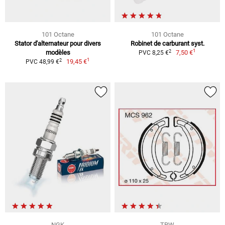
101 Octane
101 Octane
Stator d'alternateur pour divers
Robinet de carburant syst.
1
2
modèles
7,50 €
PVC 8,25 €
1
2
19,45 €
PVC 48,99 €
NGK
TRW