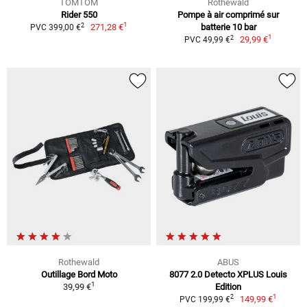
TOMTOM
Rothewald
Rider 550
Pompe à air comprimé sur
1
2
271,28 €
batterie 10 bar
PVC 399,00 €
1
2
29,99 €
PVC 49,99 €
Rothewald
ABUS
Outillage Bord Moto
8077 2.0 Detecto XPLUS Louis
1
39,99 €
Edition
1
2
149,99 €
PVC 199,99 €