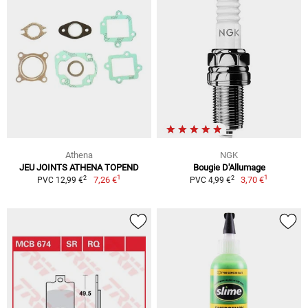
Athena
NGK
JEU JOINTS ATHENA TOPEND
Bougie D'Allumage
1
1
2
2
7,26 €
3,70 €
PVC 12,99 €
PVC 4,99 €