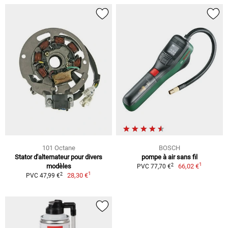
101 Octane
BOSCH
Stator d'alternateur pour divers
pompe à air sans fil
1
2
modèles
66,02 €
PVC 77,70 €
1
2
28,30 €
PVC 47,99 €