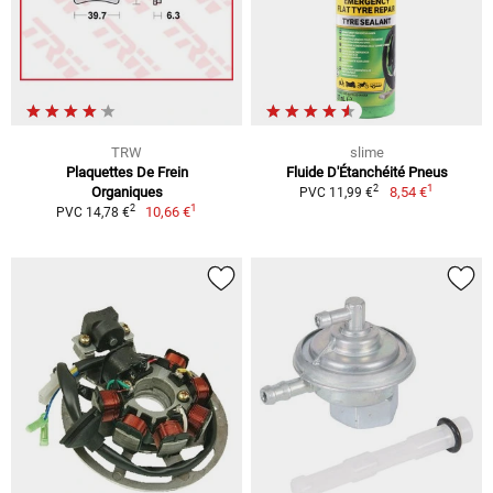
TRW
slime
Plaquettes De Frein
Fluide D'Étanchéité Pneus
1
2
Organiques
8,54 €
PVC 11,99 €
1
2
10,66 €
PVC 14,78 €