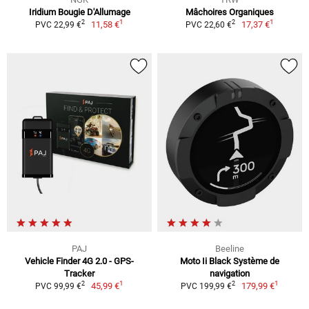
Iridium Bougie D'Allumage
Mâchoires Organiques
1
1
2
2
11,58 €
17,37 €
PVC 22,99 €
PVC 22,60 €
PAJ
Beeline
Vehicle Finder 4G 2.0 - GPS-
Moto Ii Black Système de
Tracker
navigation
1
1
2
2
45,99 €
179,99 €
PVC 99,99 €
PVC 199,99 €