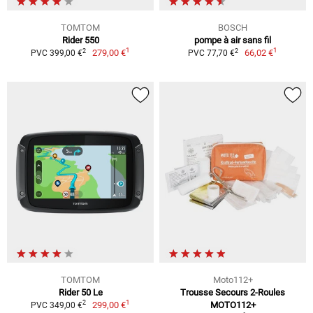
TOMTOM
BOSCH
Rider 550
pompe à air sans fil
1
1
2
2
279,00 €
66,02 €
PVC 399,00 €
PVC 77,70 €
TOMTOM
Moto112+
Rider 50 Le
Trousse Secours 2-Roules
1
2
299,00 €
MOTO112+
PVC 349,00 €