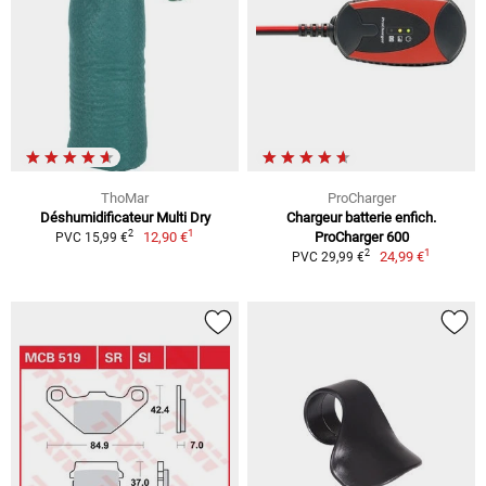
ThoMar
ProCharger
Déshumidificateur Multi Dry
Chargeur batterie enfich.
1
2
12,90 €
ProCharger 600
PVC 15,99 €
1
2
24,99 €
PVC 29,99 €