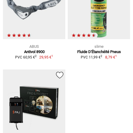
ABUS
slime
Antivol 8900
Fluide D'Étanchéité Pneus
1
1
2
2
29,95 €
8,79 €
PVC 60,95 €
PVC 11,99 €