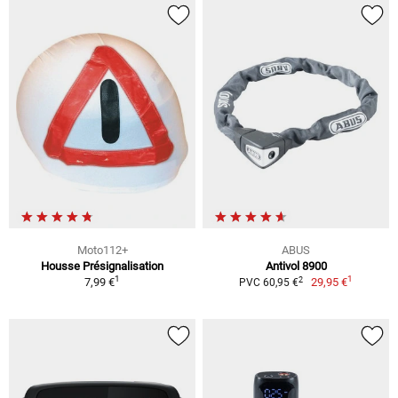
Moto112+
ABUS
Housse Présignalisation
Antivol 8900
1
1
2
7,99 €
29,95 €
PVC 60,95 €