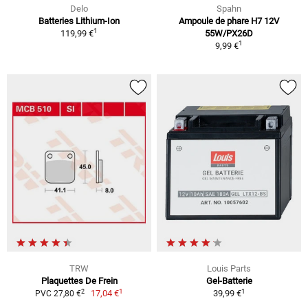
Delo
Spahn
Batteries Lithium-Ion
Ampoule de phare H7 12V
1
119,99 €
55W/PX26D
1
9,99 €
TRW
Louis Parts
Plaquettes De Frein
Gel-Batterie
1
1
2
17,04 €
39,99 €
PVC 27,80 €