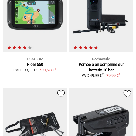
TOMTOM
Rothewald
Rider 550
Pompe à air comprimé sur
1
2
271,28 €
batterie 10 bar
PVC 399,00 €
1
2
29,99 €
PVC 49,99 €