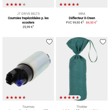
JT DRIVE BELTS
MRA
Courroies trapézoïdales p. les
Déflecteur X-Creen
1
2
scooters
84,50 €
PVC 99,90 €
1
25,99 €
Tourmax
ThoMar