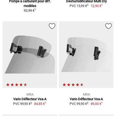
Pompe à carburant pour diff.
Déshumidificateur Multi Dry
1
2
modèles
12,90 €
PVC 15,99 €
1
92,99 €
MRA
MRA
Vario Déflecteur Vsa-A
Vario Déflecteur Vsa-A
1
1
2
2
84,85 €
89,00 €
PVC 99,90 €
PVC 99,90 €