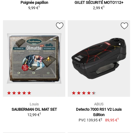
Poignée papillon
GILET SÉCURITÉ MOTO112+
1
1
9,99 €
2,99 €
Louis
ABUS
SAUBERMAN OIL MAT SET
Detecto 7000 RS1 V2 Louis
1
12,99 €
Edition
1
2
89,95 €
PVC 139,95 €