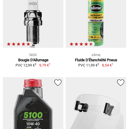
NGK
slime
Bougie D'Allumage
Fluide D'Étanchéité Pneus
1
1
2
2
9,79 €
8,54 €
PVC 12,99 €
PVC 11,99 €