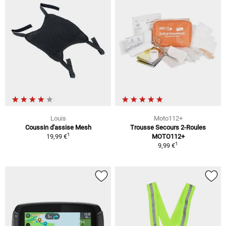
Louis
Moto112+
Coussin d'assise Mesh
Trousse Secours 2-Roules
1
19,99 €
MOTO112+
1
9,99 €