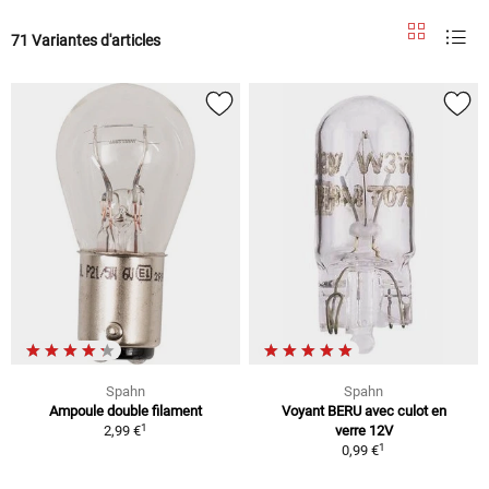
71 Variantes d'articles
Spahn
Spahn
Ampoule double filament
Voyant BERU avec culot en
1
2,99 €
verre 12V
1
0,99 €