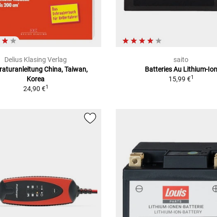
Delius Klasing Verlag
saito
aturanleitung China, Taiwan,
Batteries Au Lithium-Io
1
Korea
15,99 €
1
24,90 €