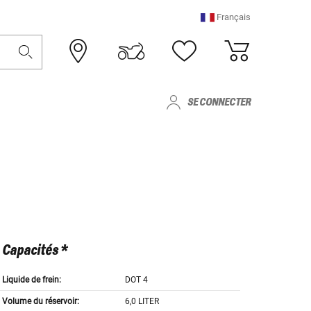
Français
SE CONNECTER
Capacités *
Liquide de frein:
DOT 4
Volume du réservoir:
6,0 LITER