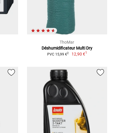
ThoMar
Déshumidificateur Multi Dry
1
12,90 €
2
PVC 15,99 €