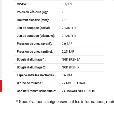
CV/kW:
3.1/2.3
Poids du véhicule (kg):
95
Hauteur d'assise (mm):
765
Jeu de soupape (activé):
2-TAKTER
Jeu de soupape (désactivé):
2-TAKTER
Pression de pneu (avant):
2,0 BAR
Pression de pneu (arrière):
2,25 BAR
Bougie d'allumage 1:
NGK BR8HSA
Bougie d'allumage 2:
NGK BR8HIX
Espace entre les électrodes:
0,6 MM
Ø tube de fourche :
27 MM TELEGABEL
Chaîne/Transmission finale:
ZAHNRADENDGETRIEBE
* Nous évaluons soigneusement les informations, mais