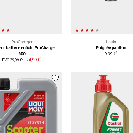
ProCharger
Louis
ur batterie enfich. ProCharger
Poignée papillon
1
600
9,99 €
1
24,99 €
2
PVC 29,99 €