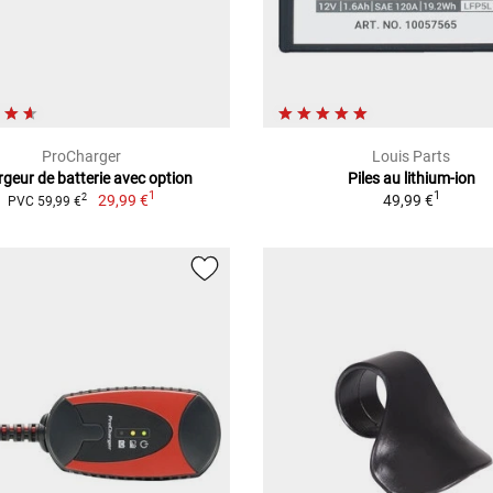
ProCharger
Louis Parts
geur de batterie avec option
Piles au lithium-ion
1
1
29,99 €
49,99 €
2
PVC 59,99 €