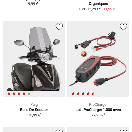
1
9,99 €
Organiques
1
2
11,99 €
PVC 15,29 €
Puig
ProCharger
Bulle De Scooter
Lot : ProCharger 1.000 avec
1
1
115,99 €
77,98 €