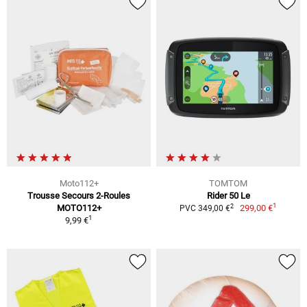
Moto112+
TOMTOM
Trousse Secours 2-Roules
Rider 50 Le
1
2
MOTO112+
299,00 €
PVC 349,00 €
1
9,99 €