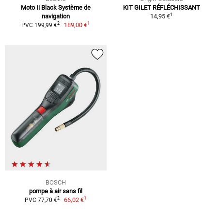
Moto Ii Black Système de
KIT GILET RÉFLÉCHISSANT
1
navigation
14,95 €
1
2
189,00 €
PVC 199,99 €
BOSCH
pompe à air sans fil
1
2
66,02 €
PVC 77,70 €