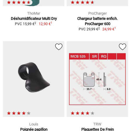
ThoMar
ProCharger
Déshumidificateur Multi Dry
Chargeur batterie enfich.
1
2
12,90 €
ProCharger 600
PVC 15,99 €
1
2
24,99 €
PVC 29,99 €
Louis
TRW
Poignée papillon
Plaquettes De Frein