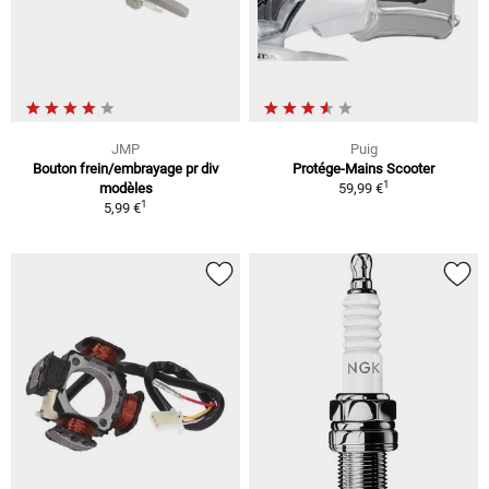
JMP
Puig
Bouton frein/embrayage pr div
Protége-Mains Scooter
1
modèles
59,99 €
1
5,99 €