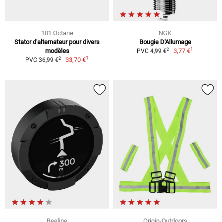
101 Octane
NGK
Stator d'alternateur pour divers
Bougie D'Allumage
1
2
modèles
3,77 €
PVC 4,99 €
1
2
33,70 €
PVC 36,99 €
Beeline
Origin-Outdoors