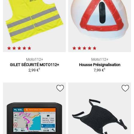
Moto112+
Moto112+
GILET SÉCURITÉ MOTO112+
Housse Présignalisation
1
1
2,99 €
7,99 €