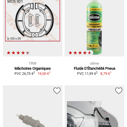
TRW
slime
Mâchoires Organiques
Fluide D'Étanchéité Pneus
1
1
2
2
19,00 €
8,79 €
PVC 26,70 €
PVC 11,99 €