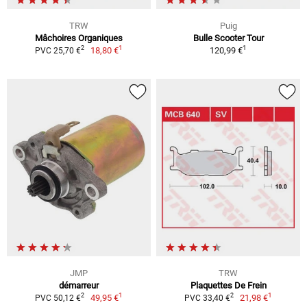
TRW
Puig
Mâchoires Organiques
Bulle Scooter Tour
1
1
2
18,80 €
120,99 €
PVC 25,70 €
JMP
TRW
démarreur
Plaquettes De Frein
1
1
2
2
49,95 €
21,98 €
PVC 50,12 €
PVC 33,40 €