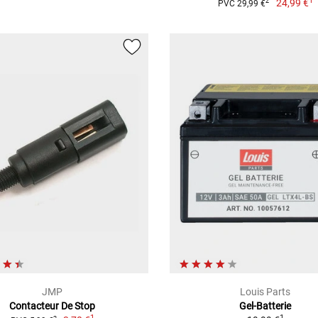
1
24,99 €
2
PVC 29,99 €
JMP
Louis Parts
Contacteur De Stop
Gel-Batterie
1
1