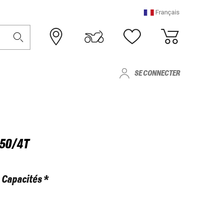
Français
SE CONNECTER
50/4T
Capacités *