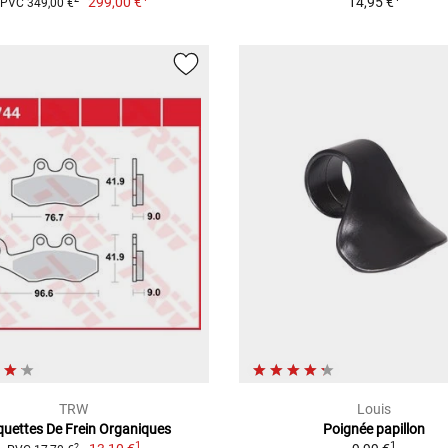
299,00 €
14,95 €
PVC 349,00 €
TRW
Louis
quettes De Frein Organiques
Poignée papillon
1
1
2