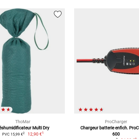
ThoMar
ProCharger
éshumidificateur Multi Dry
Chargeur batterie enfich. Pro
1
12,90 €
600
2
PVC 15,99 €