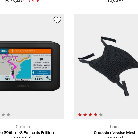
3,70 €
19,99 €
2
PVC 5,99 €
Garmin
Louis
 396Lmt-S Eu Louis Edition
Coussin d'assise Mesh
1
1