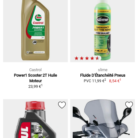
Castrol
slime
Power1 Scooter 2T Huile
Fluide D'Étanchéité Pneus
1
2
Moteur
8,54 €
PVC 11,99 €
1
23,99 €