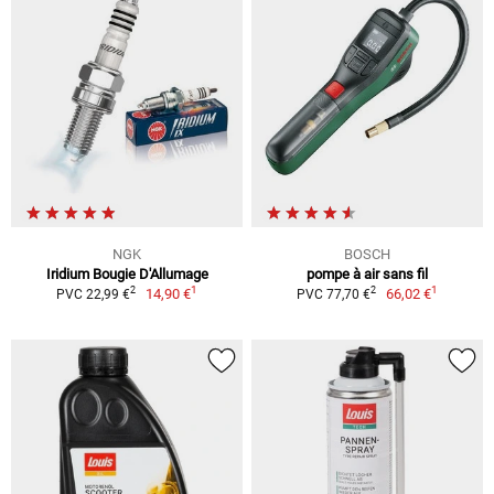
NGK
BOSCH
Iridium Bougie D'Allumage
pompe à air sans fil
1
1
2
2
14,90 €
66,02 €
PVC 22,99 €
PVC 77,70 €