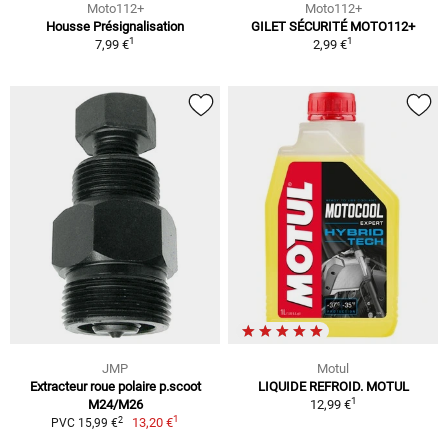
Moto112+
Moto112+
Housse Présignalisation
GILET SÉCURITÉ MOTO112+
1
1
7,99 €
2,99 €
JMP
Motul
Extracteur roue polaire p.scoot
LIQUIDE REFROID. MOTUL
1
M24/M26
12,99 €
1
2
13,20 €
PVC 15,99 €