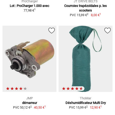
ProCharger
JT DRIVE BELTS
Lot : ProCharger 1.000 avec
Courroies trapézoïdales p. les
1
77,98 €
scooters
1
2
8,00 €
PVC 15,99 €
JMP
ThoMar
démarreur
Déshumidificateur Multi Dry
1
1
2
2
40,50 €
12,90 €
PVC 50,12 €
PVC 15,99 €