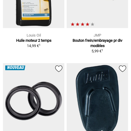
Louis Oil
JMP
Huile moteur 2 temps
Bouton frein/embrayage pr div
1
14,99 €
modèles
1
5,99 €
NOUVEAU