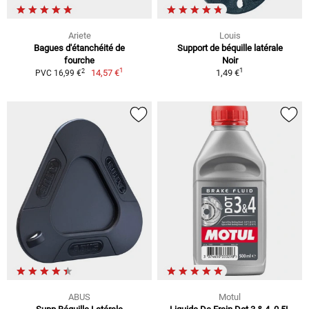
Ariete
Louis
Bagues d'étanchéité de
Support de béquille latérale
fourche
Noir
1
1
2
14,57 €
1,49 €
PVC 16,99 €
ABUS
Motul