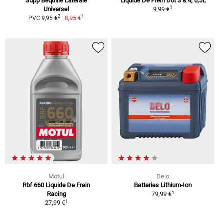
Supp Béquille Latérale
Liquide De Frein Dot 3 & 4, 0,5L
1
Universel
9,99 €
1
2
8,95 €
PVC 9,95 €
Motul
Delo
Rbf 660 Liquide De Frein
Batteries Lithium-Ion
1
Racing
79,99 €
1
27,99 €