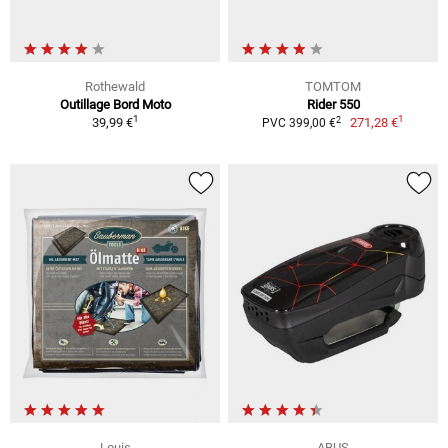
Rothewald
TOMTOM
Outillage Bord Moto
Rider 550
1
1
2
39,99 €
271,28 €
PVC 399,00 €
Louis
ABUS