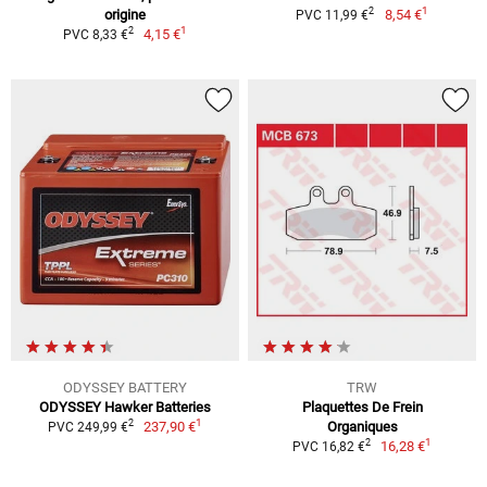
1
2
origine
8,54 €
PVC 11,99 €
1
2
4,15 €
PVC 8,33 €
ODYSSEY BATTERY
TRW
ODYSSEY Hawker Batteries
Plaquettes De Frein
1
2
237,90 €
Organiques
PVC 249,99 €
1
2
16,28 €
PVC 16,82 €