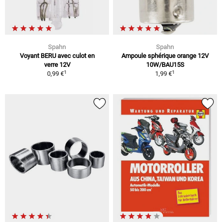
Spahn
Spahn
Voyant BERU avec culot en
Ampoule sphérique orange 12V
verre 12V
10W/BAU15S
1
1
0,99 €
1,99 €