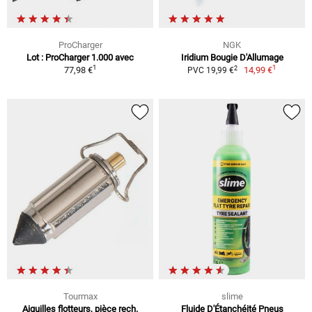
ProCharger
NGK
Lot : ProCharger 1.000 avec
Iridium Bougie D'Allumage
1
1
2
77,98 €
14,99 €
PVC 19,99 €
Tourmax
slime
Aiguilles flotteurs, pièce rech.
Fluide D'Étanchéité Pneus