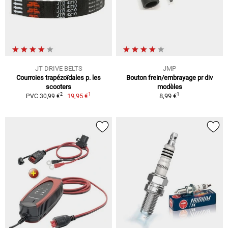
JT DRIVE BELTS
JMP
Courroies trapézoïdales p. les
Bouton frein/embrayage pr div
scooters
modèles
1
1
2
19,95 €
8,99 €
PVC 30,99 €