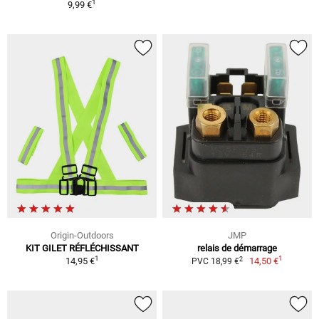
1
9,99 €
Origin-Outdoors
JMP
KIT GILET RÉFLÉCHISSANT
relais de démarrage
1
1
2
14,95 €
14,50 €
PVC 18,99 €