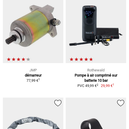
JMP
Rothewald
démarreur
Pompe à air comprimé sur
1
77,99 €
batterie 10 bar
1
2
29,99 €
PVC 49,99 €