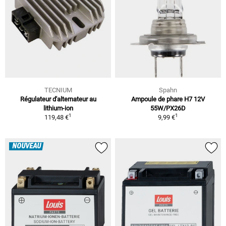
TECNIUM
Spahn
Régulateur d'alternateur au
Ampoule de phare H7 12V
lithium-ion
55W/PX26D
1
1
119,48 €
9,99 €
NOUVEAU