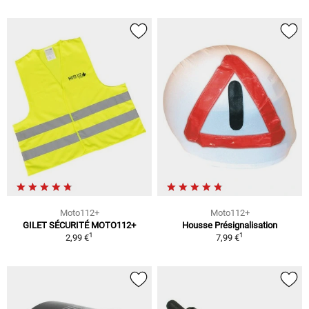
Moto112+
Moto112+
GILET SÉCURITÉ MOTO112+
Housse Présignalisation
1
1
2,99 €
7,99 €