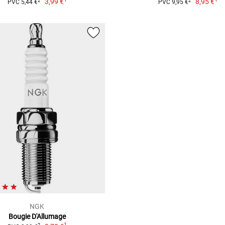
3,99 €
8,95 €
2
2
PVC 5,44 €
PVC 9,95 €
NGK
Bougie D'Allumage
1