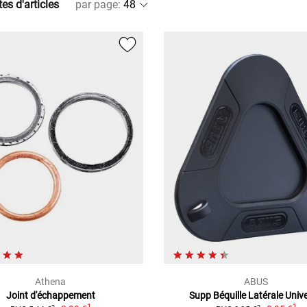
es d'articles
par page
:
Athena
ABUS
Joint d'échappement
Supp Béquille Latérale Unive
1
1