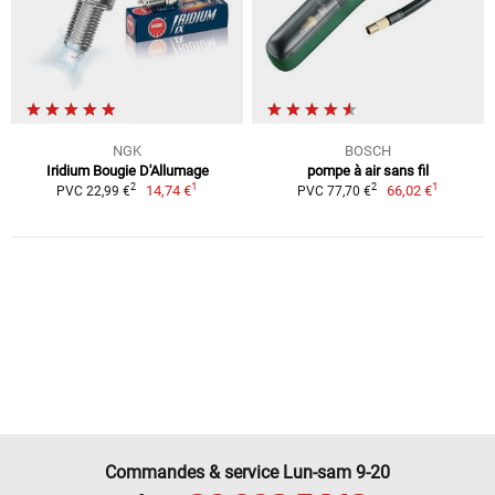
NGK
BOSCH
Iridium Bougie D'Allumage
pompe à air sans fil
1
1
2
2
14,74 €
66,02 €
PVC 22,99 €
PVC 77,70 €
Commandes & service Lun-sam 9-20