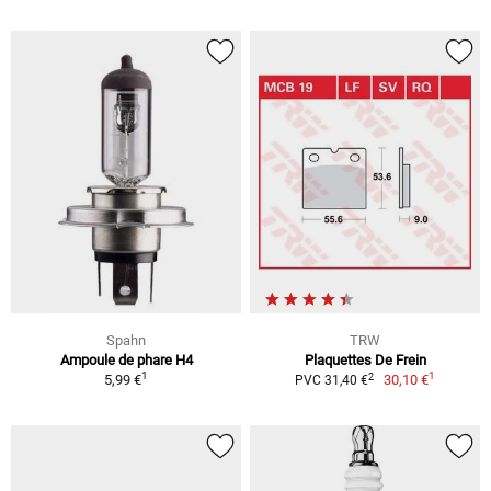
Spahn
TRW
Ampoule de phare H4
Plaquettes De Frein
1
1
2
5,99 €
30,10 €
PVC 31,40 €