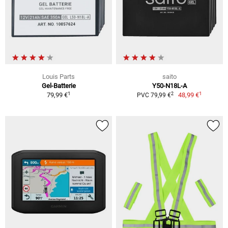
Louis Parts
saito
Gel-Batterie
Y50-N18L-A
1
1
2
79,99 €
48,99 €
PVC 79,99 €