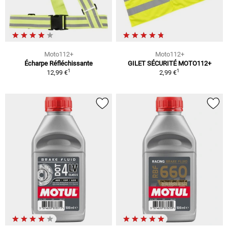
Moto112+
Moto112+
Écharpe Réfléchissante
GILET SÉCURITÉ MOTO112+
1
1
12,99 €
2,99 €