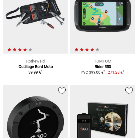
Rothewald
TOMTOM
Outillage Bord Moto
Rider 550
1
1
2
39,99 €
271,28 €
PVC 399,00 €