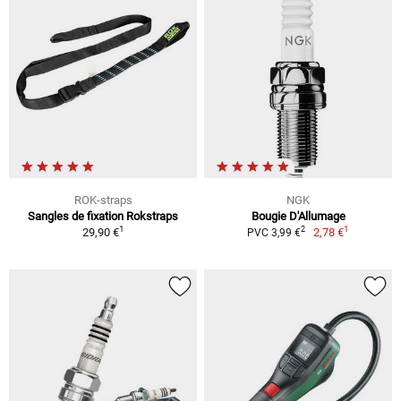
ROK-straps
NGK
Sangles de fixation Rokstraps
Bougie D'Allumage
1
1
2
29,90 €
2,78 €
PVC 3,99 €