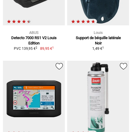
ABUS
Louis
Detecto 7000 RS1 V2 Louis
Support de béquille latérale
Edition
Noir
1
1
2
89,95 €
1,49 €
PVC 139,95 €