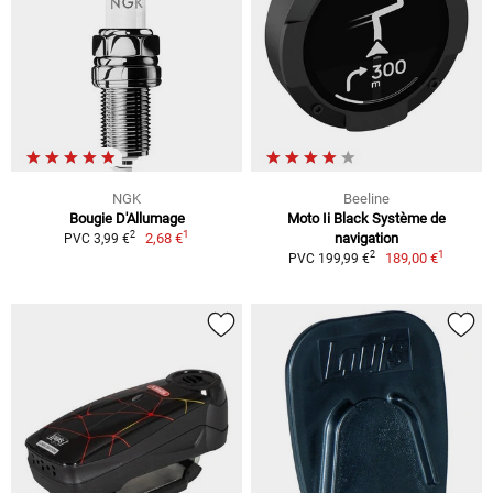
NGK
Beeline
Bougie D'Allumage
Moto Ii Black Système de
1
2
2,68 €
navigation
PVC 3,99 €
1
2
189,00 €
PVC 199,99 €