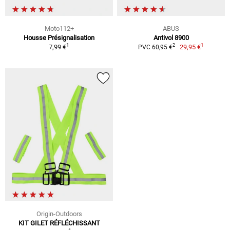
Moto112+
ABUS
Housse Présignalisation
Antivol 8900
1
1
2
7,99 €
29,95 €
PVC 60,95 €
Origin-Outdoors
KIT GILET RÉFLÉCHISSANT