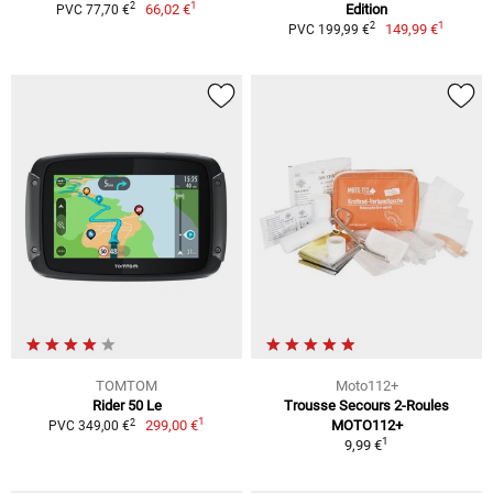
1
2
66,02 €
Edition
PVC 77,70 €
1
2
149,99 €
PVC 199,99 €
TOMTOM
Moto112+
Rider 50 Le
Trousse Secours 2-Roules
1
2
299,00 €
MOTO112+
PVC 349,00 €
1
9,99 €