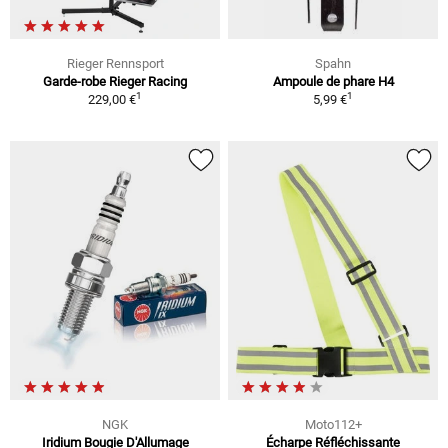
Rieger Rennsport
Spahn
Garde-robe Rieger Racing
Ampoule de phare H4
1
1
229,00 €
5,99 €
NGK
Moto112+
Iridium Bougie D'Allumage
Écharpe Réfléchissante