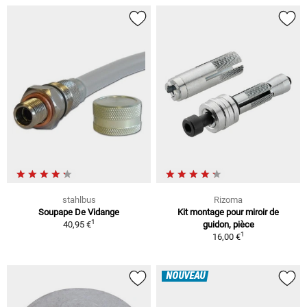
stahlbus
Rizoma
Soupape De Vidange
Kit montage pour miroir de
1
40,95 €
guidon, pièce
1
16,00 €
NOUVEAU