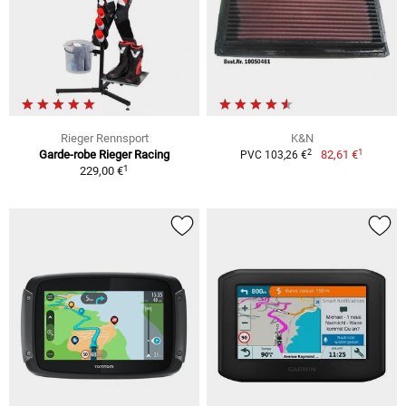
Rieger Rennsport
K&N
1
2
Garde-robe Rieger Racing
82,61 €
PVC 103,26 €
1
229,00 €