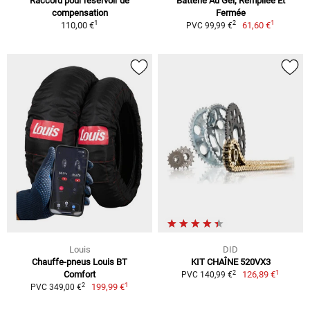
Raccord pour réservoir de
Batterie Au Gel, Rempliée Et
compensation
Fermée
1
1
2
110,00 €
61,60 €
PVC 99,99 €
Louis
DID
Chauffe-pneus Louis BT
KIT CHAÎNE 520VX3
1
2
Comfort
126,89 €
PVC 140,99 €
1
2
199,99 €
PVC 349,00 €