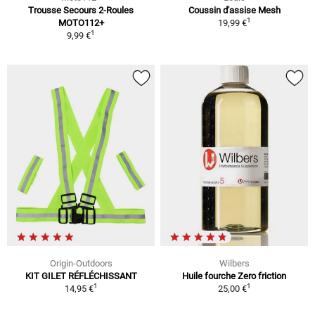
Trousse Secours 2-Roules
Coussin d'assise Mesh
1
MOTO112+
19,99 €
1
9,99 €
Origin-Outdoors
Wilbers
KIT GILET RÉFLÉCHISSANT
Huile fourche Zero friction
1
1
14,95 €
25,00 €