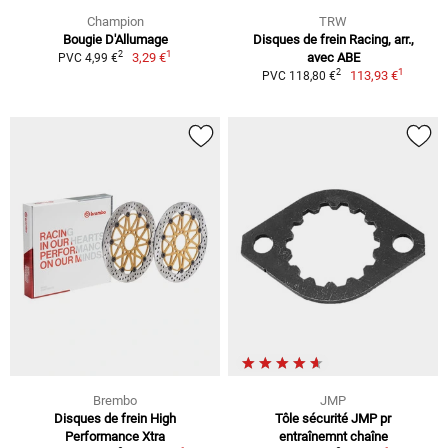
Champion
TRW
Bougie D'Allumage
Disques de frein Racing, arr.,
1
2
3,29 €
avec ABE
PVC 4,99 €
1
2
113,93 €
PVC 118,80 €
Brembo
JMP
Disques de frein High
Tôle sécurité JMP pr
Performance Xtra
entraînemnt chaîne