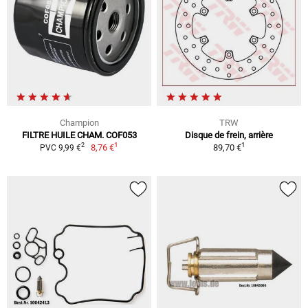
Champion
TRW
FILTRE HUILE CHAM. COF053
Disque de frein, arrière
1
1
2
8,76 €
89,70 €
PVC 9,99 €