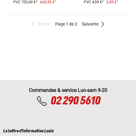
1
1
2
2
640,83 €
3,85 €
PVC 703,40 €
PVC 4,99 €
Retour
Page 1 de 2
Suivante
Commandes & service Lun-sam 9-20
02 290 5610
La lettre d'information Louis