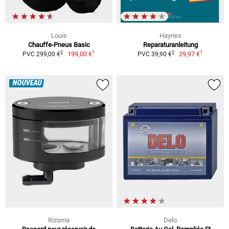
Louis
Haynes
Chauffe-Pneus Basic
Reparaturanleitung
1
1
2
2
199,00 €
29,97 €
PVC 299,00 €
PVC 39,90 €
NOUVEAU
Rizoma
Delo