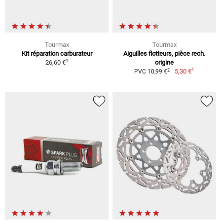
Tourmax
Tourmax
Kit réparation carburateur
Aiguilles flotteurs, pièce rech.
1
26,60 €
origine
1
2
5,30 €
PVC 10,99 €