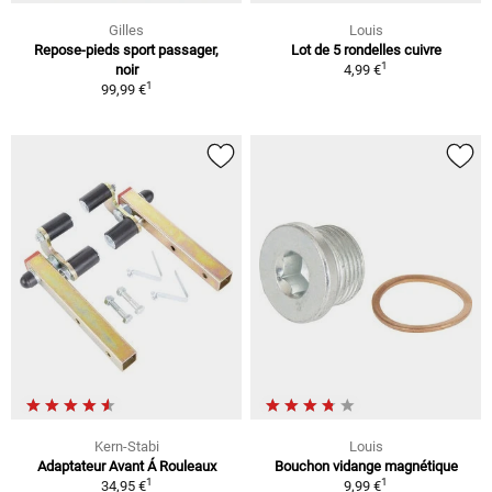
Gilles
Louis
Repose-pieds sport passager,
Lot de 5 rondelles cuivre
1
noir
4,99 €
1
99,99 €
Kern-Stabi
Louis
Adaptateur Avant Á Rouleaux
Bouchon vidange magnétique
1
1
34,95 €
9,99 €