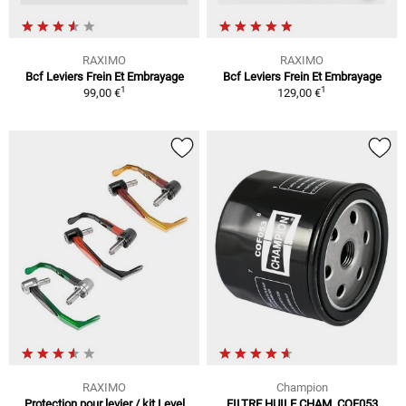
RAXIMO
RAXIMO
Bcf Leviers Frein Et Embrayage
Bcf Leviers Frein Et Embrayage
1
1
99,00 €
129,00 €
RAXIMO
Champion
Protection pour levier / kit Level
FILTRE HUILE CHAM. COF053