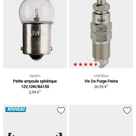
Spahn
stahlbus
Petite ampoule sphérique
Vis De Purge Freins
1
12V,10W/BA15S
26,95 €
1
2,99 €
NOUVEAU