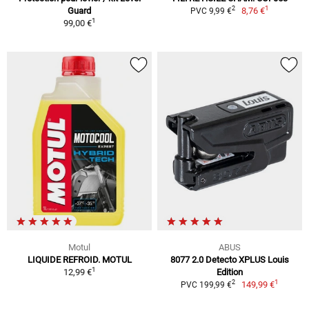
1
2
Guard
8,76 €
PVC 9,99 €
1
99,00 €
Motul
ABUS
LIQUIDE REFROID. MOTUL
8077 2.0 Detecto XPLUS Louis
1
12,99 €
Edition
1
2
149,99 €
PVC 199,99 €