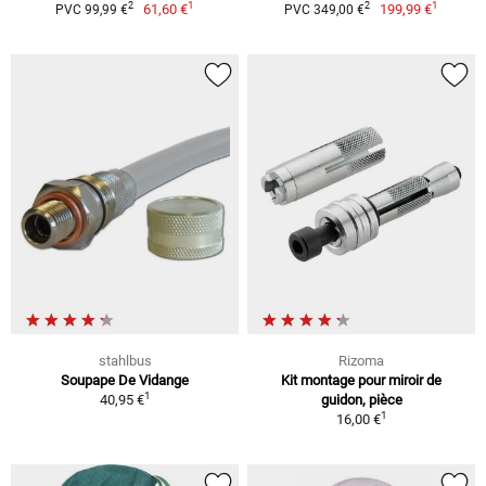
1
1
2
2
61,60 €
199,99 €
PVC 99,99 €
PVC 349,00 €
stahlbus
Rizoma
Soupape De Vidange
Kit montage pour miroir de
1
40,95 €
guidon, pièce
1
16,00 €