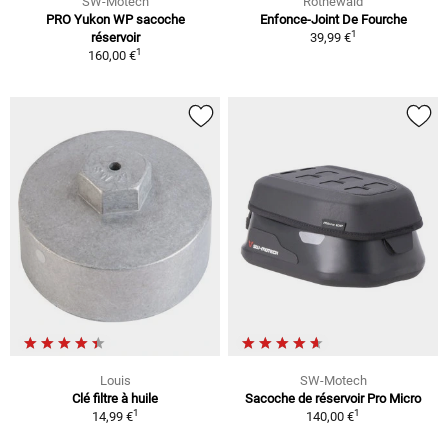
SW-Motech
Rothewald
PRO Yukon WP sacoche
Enfonce-Joint De Fourche
1
réservoir
39,99 €
1
160,00 €
Louis
SW-Motech
Clé filtre à huile
Sacoche de réservoir Pro Micro
1
1
14,99 €
140,00 €