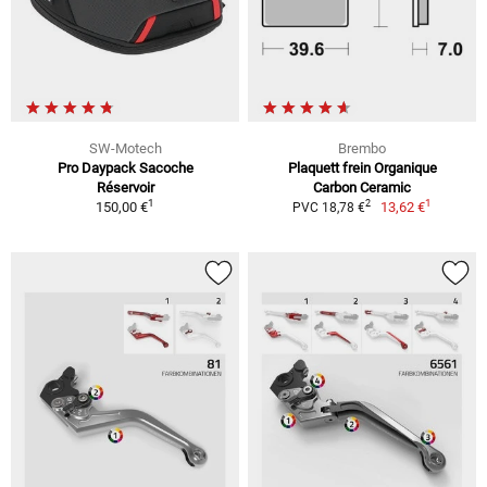
SW-Motech
Brembo
Pro Daypack Sacoche
Plaquett frein Organique
Réservoir
Carbon Ceramic
1
1
2
150,00 €
13,62 €
PVC 18,78 €