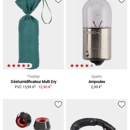
ThoMar
Spahn
Déshumidificateur Multi Dry
Ampoules
1
1
2
12,90 €
2,99 €
PVC 15,99 €