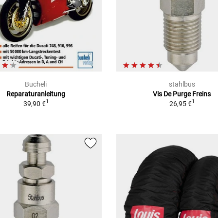
Bucheli
stahlbus
Reparaturanleitung
Vis De Purge Freins
1
1
39,90 €
26,95 €