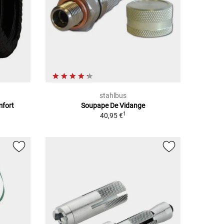
stahlbus
mfort
Soupape De Vidange
1
1
40,95 €