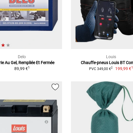
Delo
Louis
rie Au Gel, Rempliée Et Fermée
Chauffe-pneus Louis BT Co
1
89,99 €
199,99 €
2
PVC 349,00 €