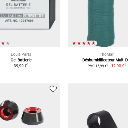
Louis Parts
ThoMar
Gel-Batterie
Déshumidificateur Multi D
1
1
39,99 €
12,90 €
2
PVC 15,99 €