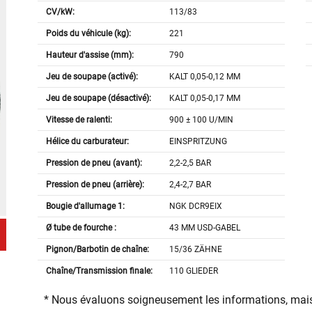
CV/kW:
113/83
Poids du véhicule (kg):
221
Hauteur d'assise (mm):
790
Jeu de soupape (activé):
KALT 0,05-0,12 MM
Jeu de soupape (désactivé):
KALT 0,05-0,17 MM
Vitesse de ralenti:
900 ± 100 U/MIN
Hélice du carburateur:
EINSPRITZUNG
Pression de pneu (avant):
2,2-2,5 BAR
Pression de pneu (arrière):
2,4-2,7 BAR
Bougie d'allumage 1:
NGK DCR9EIX
Ø tube de fourche :
43 MM USD-GABEL
Pignon/Barbotin de chaîne:
15/36 ZÄHNE
Chaîne/Transmission finale:
110 GLIEDER
* Nous évaluons soigneusement les informations, mais