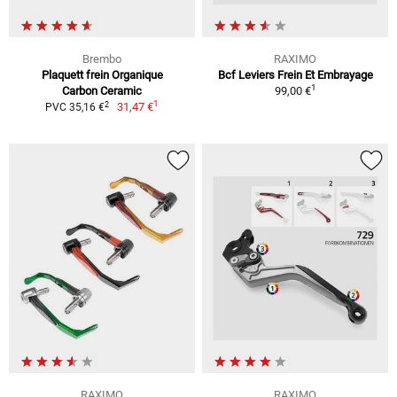
Brembo
RAXIMO
Plaquett frein Organique
Bcf Leviers Frein Et Embrayage
1
Carbon Ceramic
99,00 €
1
2
31,47 €
PVC 35,16 €
RAXIMO
RAXIMO