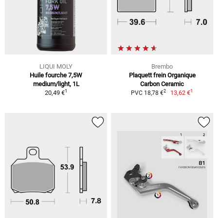
LIQUI MOLY
Brembo
Huile fourche 7,5W
Plaquett frein Organique
medium/light, 1L
Carbon Ceramic
1
1
2
20,49 €
13,62 €
PVC 18,78 €