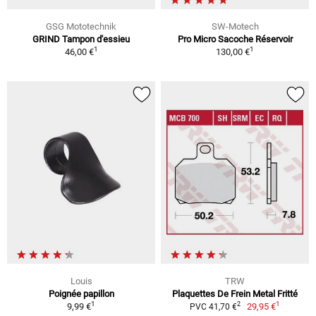
GSG Mototechnik
SW-Motech
GRIND Tampon d'essieu
Pro Micro Sacoche Réservoir
1
1
46,00 €
130,00 €
Louis
TRW
Poignée papillon
Plaquettes De Frein Metal Fritté
1
1
2
9,99 €
29,95 €
PVC 41,70 €