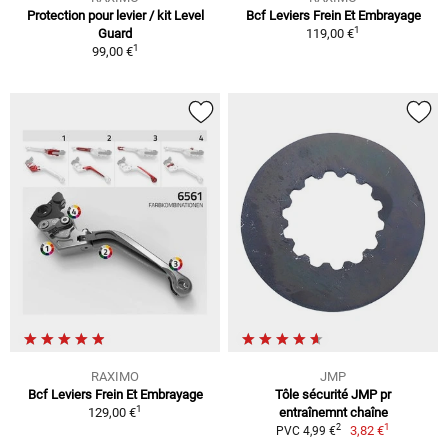
Protection pour levier / kit Level
Bcf Leviers Frein Et Embrayage
1
Guard
119,00 €
1
99,00 €
RAXIMO
JMP
Bcf Leviers Frein Et Embrayage
Tôle sécurité JMP pr
1
129,00 €
entraînemnt chaîne
1
2
3,82 €
PVC 4,99 €