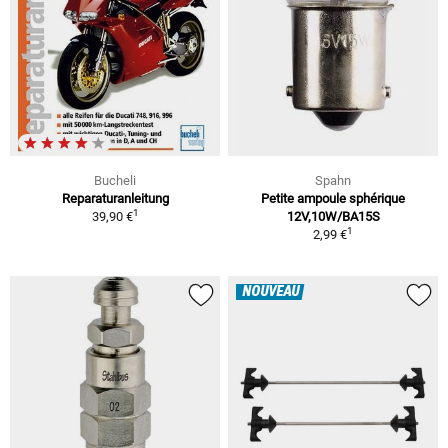
Bucheli
Spahn
Reparaturanleitung
Petite ampoule sphérique
1
39,90 €
12V,10W/BA15S
1
2,99 €
NOUVEAU