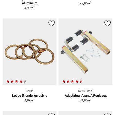
1
aluminium
27,95 €
1
4,99 €
Louis
Kern-Stabi
Lot de 5 rondelles cuivre
Adaptateur Avant Á Rouleaux
1
1
4,99 €
34,95 €