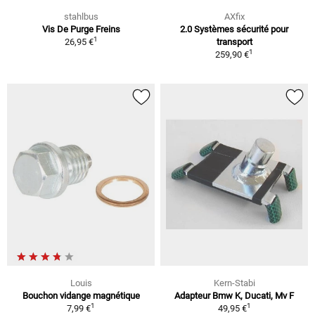
stahlbus
AXfix
Vis De Purge Freins
2.0 Systèmes sécurité pour
1
26,95 €
transport
1
259,90 €
Louis
Kern-Stabi
Bouchon vidange magnétique
Adapteur Bmw K, Ducati, Mv F
1
1
7,99 €
49,95 €