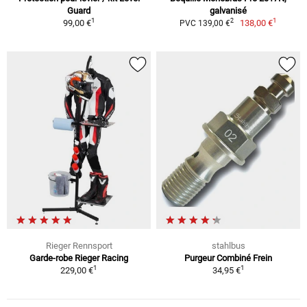
Guard
galvanisé
1
1
2
99,00 €
138,00 €
PVC 139,00 €
Rieger Rennsport
stahlbus
Garde-robe Rieger Racing
Purgeur Combiné Frein
1
1
229,00 €
34,95 €