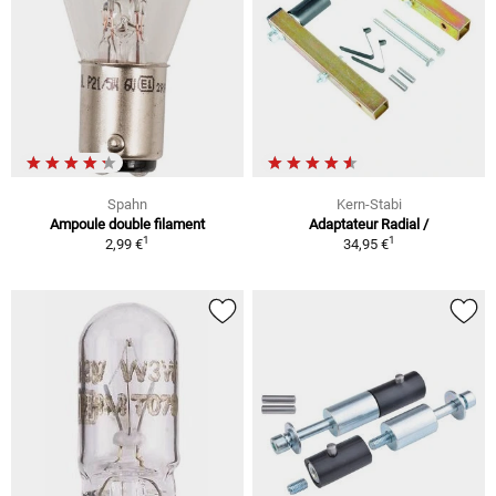
Spahn
Kern-Stabi
Ampoule double filament
Adaptateur Radial /
1
1
2,99 €
34,95 €