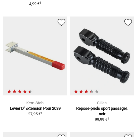
1
4,99 €
Kern-Stabi
Gilles
Levier D' Extension Pour 2039
Repose-pieds sport passager,
1
27,95 €
noir
1
99,99 €