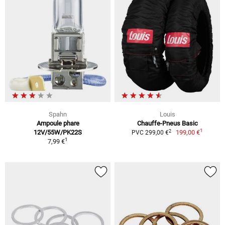
Spahn
Louis
Ampoule phare
Chauffe-Pneus Basic
1
2
12V/55W/PK22S
199,00 €
PVC 299,00 €
1
7,99 €