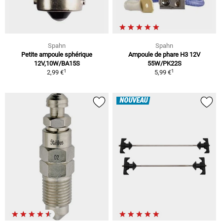
Spahn
Spahn
Petite ampoule sphérique
Ampoule de phare H3 12V
12V,10W/BA15S
55W/PK22S
1
1
2,99 €
5,99 €
NOUVEAU