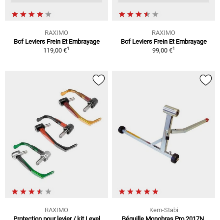
RAXIMO
RAXIMO
Bcf Leviers Frein Et Embrayage
Bcf Leviers Frein Et Embrayage
1
1
119,00 €
99,00 €
RAXIMO
Kern-Stabi
Protection pour levier / kit Level
Béquille Monobras Pro 2017N,