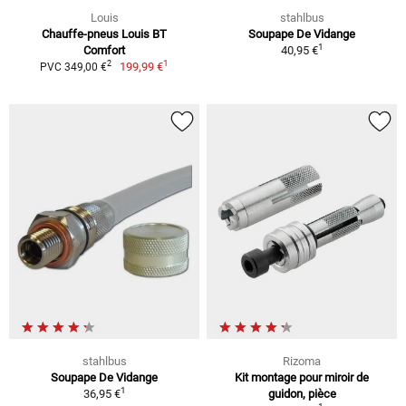
Louis
stahlbus
Chauffe-pneus Louis BT
Soupape De Vidange
1
Comfort
40,95 €
1
2
199,99 €
PVC 349,00 €
stahlbus
Rizoma
Soupape De Vidange
Kit montage pour miroir de
1
36,95 €
guidon, pièce