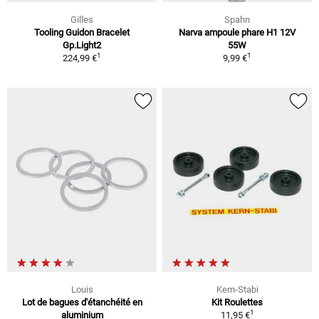
Gilles
Spahn
Tooling Guidon Bracelet
Narva ampoule phare H1 12V
Gp.Light2
55W
1
1
224,99 €
9,99 €
Louis
Kern-Stabi
Lot de bagues d'étanchéité en
Kit Roulettes
1
aluminium
11,95 €