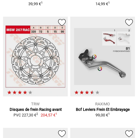
1
1
39,99 €
14,99 €
TRW
RAXIMO
Disques de frein Racing avant
Bcf Leviers Frein Et Embrayage
1
1
2
204,57 €
99,00 €
PVC 227,30 €