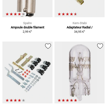
Spahn
Kern-Stabi
Ampoule double filament
Adaptateur Radial /
1
1
2,99 €
34,95 €