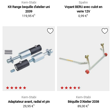
Kern-Stabi
Spahn
Kit Range bequille d'atelier uni
Voyant BERU avec culot en
2039
verre 12V
1
1
119,95 €
0,99 €
Kern-Stabi
Kern-Stabi
Adaptateur avant, radial et pin
Béquille D'Atelier 2038
1
1
29,95 €
89,00 €