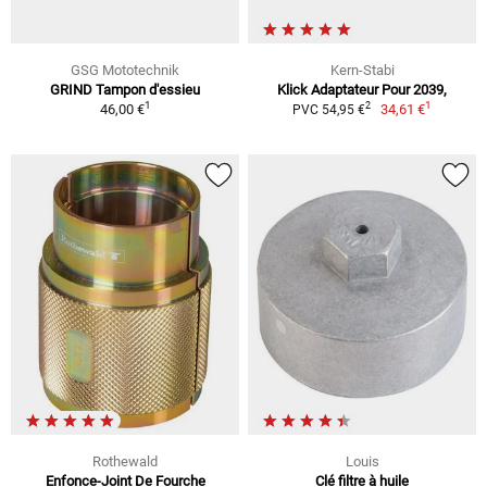
GSG Mototechnik
Kern-Stabi
GRIND Tampon d'essieu
Klick Adaptateur Pour 2039,
1
1
2
46,00 €
34,61 €
PVC 54,95 €
Rothewald
Louis
Enfonce-Joint De Fourche
Clé filtre à huile