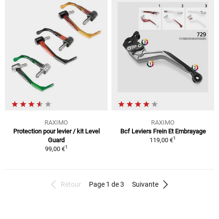
RAXIMO
RAXIMO
Protection pour levier / kit Level
Bcf Leviers Frein Et Embrayage
1
Guard
119,00 €
1
99,00 €
Retour
Page 1 de 3
Suivante