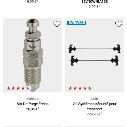
1
9,99 €
12V,10W/BA15S
1
2,99 €
NOUVEAU
stahlbus
AXfix
Vis De Purge Freins
2.0 Systèmes sécurité pour
1
26,95 €
transport
1
229,90 €