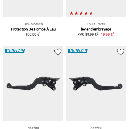
SW-Motech
Louis Parts
Protection De Pompe À Eau
levier d'embrayage
1
1
2
100,00 €
19,99 €
PVC 39,99 €
NOUVEAU
NOUVEAU
gazzini
gazzini