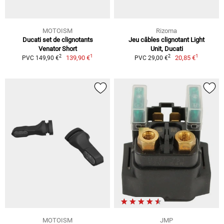
MOTOISM
Rizoma
Ducati set de clignotants
Jeu câbles clignotant Light
Venator Short
Unit, Ducati
1
1
2
2
139,90 €
20,85 €
PVC 149,90 €
PVC 29,00 €
MOTOISM
JMP