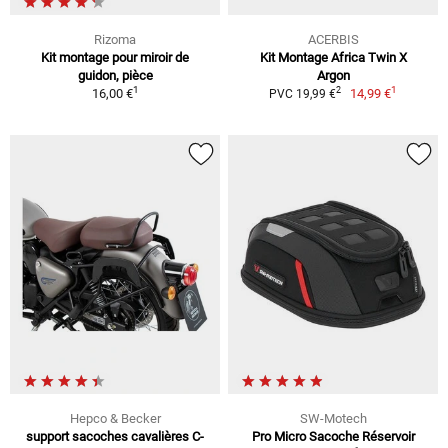
Rizoma
ACERBIS
Kit montage pour miroir de
Kit Montage Africa Twin X
guidon, pièce
Argon
1
1
2
16,00 €
14,99 €
PVC 19,99 €
Hepco & Becker
SW-Motech
support sacoches cavalières C-
Pro Micro Sacoche Réservoir