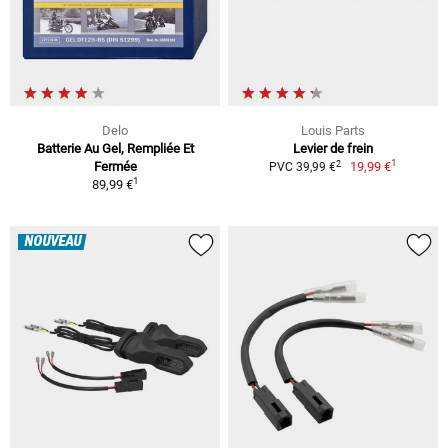
Delo
Louis Parts
Batterie Au Gel, Rempliée Et
Levier de frein
1
2
Fermée
19,99 €
PVC 39,99 €
1
89,99 €
NOUVEAU