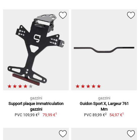
gazzini
gazzini
Support plaque immatriculation
Guidon Sport X, Largeur 761
gazzini
Mm
1
1
2
2
79,99 €
54,97 €
PVC 109,99 €
PVC 89,99 €