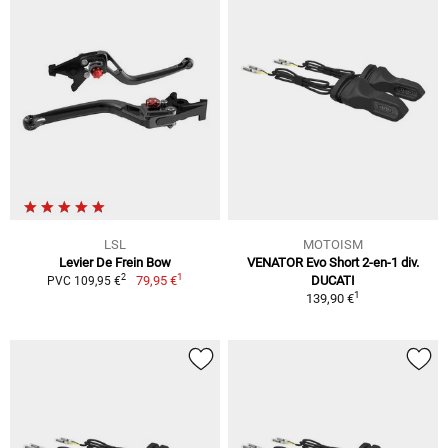
LSL
MOTOISM
Levier De Frein Bow
VENATOR Evo Short 2-en-1 div.
1
2
79,95 €
DUCATI
PVC 109,95 €
1
139,90 €