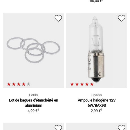
50,00 €
Louis
Spahn
Lot de bagues d'étanchéité en
Ampoule halogène 12V
aluminium
6W/BAX9S
1
1
4,99 €
2,99 €