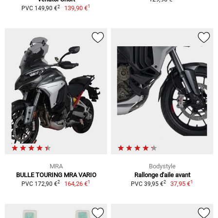
1
2
139,90 €
PVC 149,90 €
MRA
Bodystyle
BULLE TOURING MRA VARIO
Rallonge d'aile avant
1
1
2
2
164,26 €
37,95 €
PVC 172,90 €
PVC 39,95 €