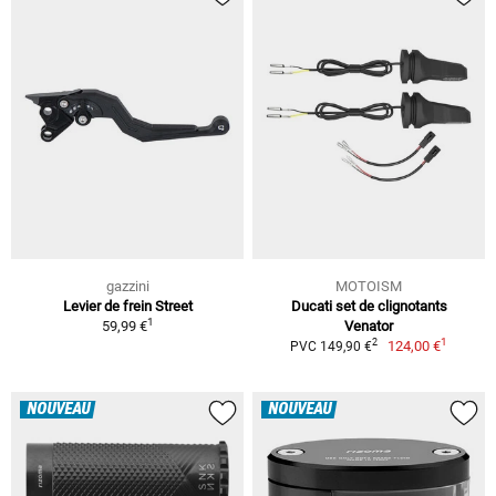
gazzini
MOTOISM
Levier de frein Street
Ducati set de clignotants
1
59,99 €
Venator
1
2
124,00 €
PVC 149,90 €
NOUVEAU
NOUVEAU