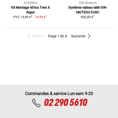
ACERBIS
SW-Motech
Kit Montage Africa Twin X
Système valises latér SW-
Argon
MOTECH DUSC
1
1
2
14,99 €
950,00 €
PVC 19,99 €
Retour
Page 1 de 4
Suivante
Commandes & service Lun-sam 9-20
02 290 5610