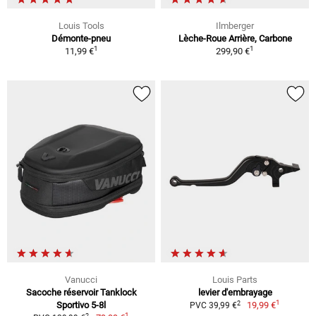
Louis Tools
Ilmberger
Démonte-pneu
Lèche-Roue Arrière, Carbone
1
1
11,99 €
299,90 €
Vanucci
Louis Parts
Sacoche réservoir Tanklock
levier d'embrayage
1
2
Sportivo 5-8l
19,99 €
PVC 39,99 €
1
2