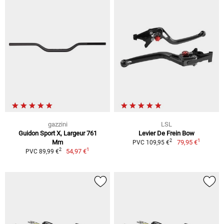
gazzini
LSL
Guidon Sport X, Largeur 761
Levier De Frein Bow
1
2
Mm
79,95 €
PVC 109,95 €
1
2
54,97 €
PVC 89,99 €