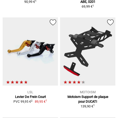
1
90,99 €
ABE, 0201
1
69,99 €
LSL
MOTOISM
Levier De Frein Court
Motoism Support de plaque
1
2
89,95 €
pour DUCATI
PVC 99,95 €
1
139,90 €