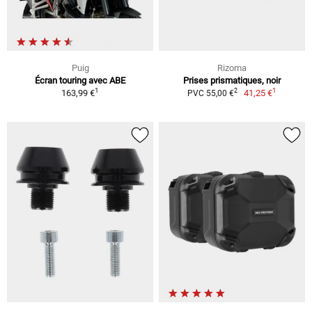
Puig
Rizoma
Écran touring avec ABE
Prises prismatiques, noir
1
1
2
163,99 €
41,25 €
PVC 55,00 €