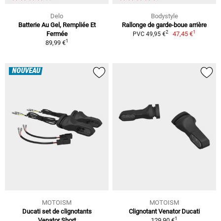
Delo
Bodystyle
Batterie Au Gel, Rempliée Et
Rallonge de garde-boue arrière
1
2
Fermée
47,45 €
PVC 49,95 €
1
89,99 €
NOUVEAU
MOTOISM
MOTOISM
Ducati set de clignotants
Clignotant Venator Ducati
1
Venator Short
129,90 €