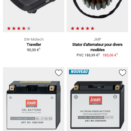
SW-Motech
JMP
Traveller
Stator d'alternateur pour divers
1
90,00 €
modèles
1
2
185,06 €
PVC 186,99 €
NOUVEAU