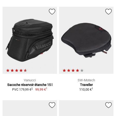
Vanucci
SW-Motech
Sacoche réservoir étanche 15 l
Traveller
1
1
2
99,99 €
110,00 €
PVC 179,99 €