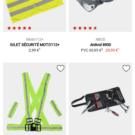
Moto112+
ABUS
GILET SÉCURITÉ MOTO112+
Antivol 8900
1
1
2
2,99 €
29,95 €
PVC 60,95 €