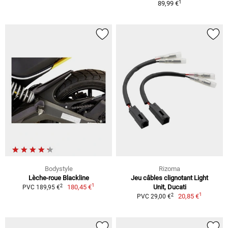
1
89,99 €
Bodystyle
Rizoma
Lèche-roue Blackline
Jeu câbles clignotant Light
1
2
180,45 €
Unit, Ducati
PVC 189,95 €
1
2
20,85 €
PVC 29,00 €