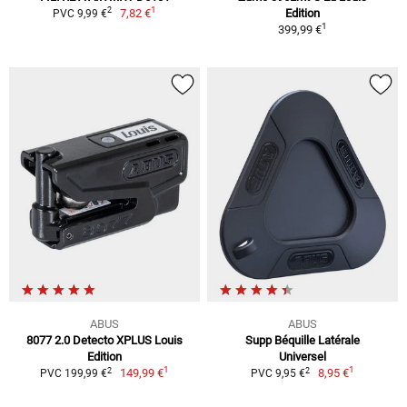
1
2
7,82 €
Edition
PVC 9,99 €
1
399,99 €
ABUS
ABUS
8077 2.0 Detecto XPLUS Louis
Supp Béquille Latérale
Edition
Universel
1
1
2
2
149,99 €
8,95 €
PVC 199,99 €
PVC 9,95 €