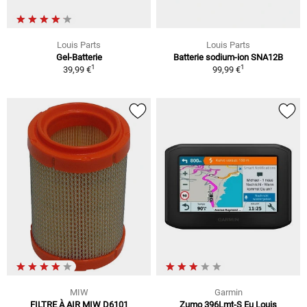
Louis Parts
Louis Parts
Gel-Batterie
Batterie sodium-ion SNA12B
1
1
39,99 €
99,99 €
MIW
Garmin
FILTRE À AIR MIW D6101
Zumo 396Lmt-S Eu Louis