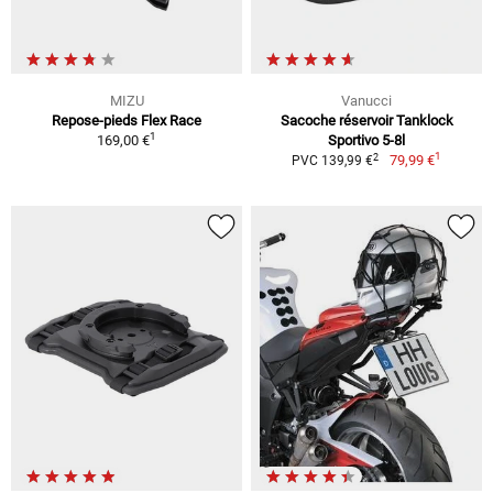
MIZU
Vanucci
Repose-pieds Flex Race
Sacoche réservoir Tanklock
1
169,00 €
Sportivo 5-8l
1
2
79,99 €
PVC 139,99 €