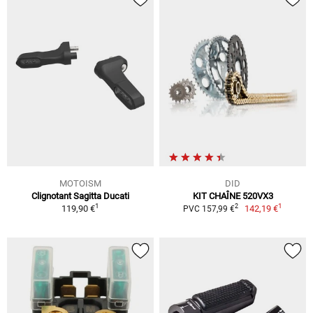
MOTOISM
DID
Clignotant Sagitta Ducati
KIT CHAÎNE 520VX3
1
1
2
119,90 €
142,19 €
PVC 157,99 €