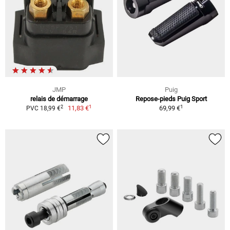
JMP
Puig
relais de démarrage
Repose-pieds Puig Sport
1
1
2
11,83 €
69,99 €
PVC 18,99 €