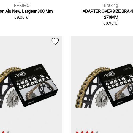
RAXIMO
Braking
on Alu New, Largeur 800 Mm
ADAPTER OVERSIZE BRAK
1
69,00 €
270MM
1
80,90 €