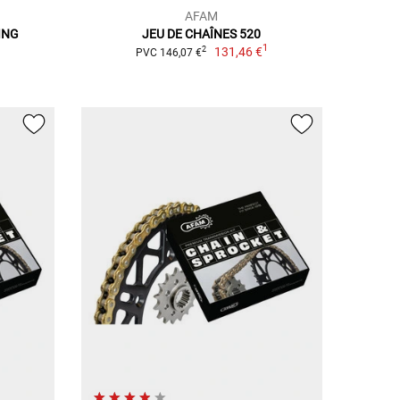
AFAM
ING
JEU DE CHAÎNES 520
1
131,46 €
2
PVC 146,07 €