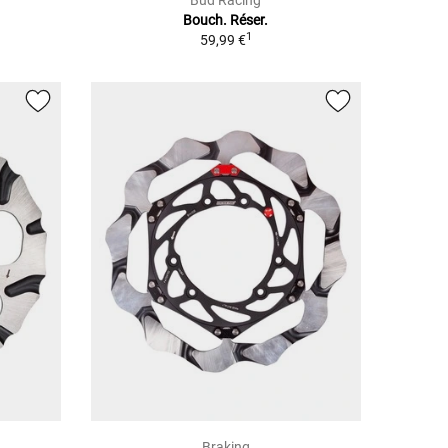
Bud Racing
Bouch. Réser.
1
59,99 €
Braking