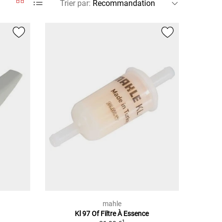
Trier par
:
mahle
Kl 97 Of Filtre À Essence
1