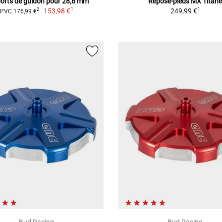
orts de guidon pour 28,6 mm
Repose-pieds MX Titan
1
1
153,98 €
249,99 €
2
PVC 176,99 €