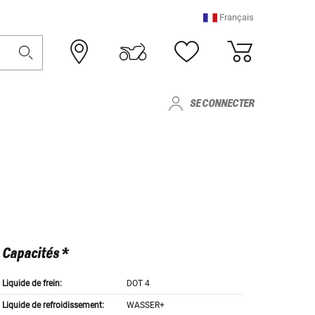
Français
SE CONNECTER
Capacités *
Liquide de frein:
DOT 4
Liquide de refroidissement:
WASSER+