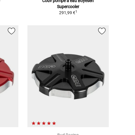
e
Couv pompe à eau Boyesen
Supercooler
1
291,99 €