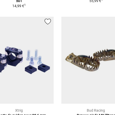
501
55,99 €
1
14,99 €
Xtrig
Bud Racing