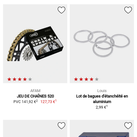
AFAM
Louis
JEU DE CHAÎNES 520
Lot de bagues d'étanchéité en
1
2
127,73 €
aluminium
PVC 141,92 €
1
2,99 €