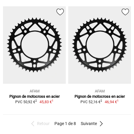
AFAM
AFAM
Pignon de motocross en acier
Pignon de motocross en acier
1
1
2
2
45,83 €
46,94 €
PVC 50,92 €
PVC 52,16 €
Retour
Page 1 de 8
Suivante