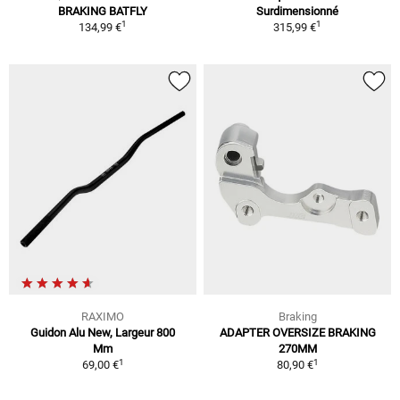
BRAKING BATFLY
Surdimensionné
1
1
134,99 €
315,99 €
RAXIMO
Braking
Guidon Alu New, Largeur 800
ADAPTER OVERSIZE BRAKING
Mm
270MM
1
1
69,00 €
80,90 €