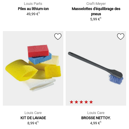
Louis Parts
Craft-Meyer
Piles au lithium-ion
Masselottes d'équilibrage des
1
49,99 €
pneus
1
5,99 €
Louis Care
Louis Care
KIT DE LAVAGE
BROSSE NETTOY.
1
1
8,99 €
4,99 €