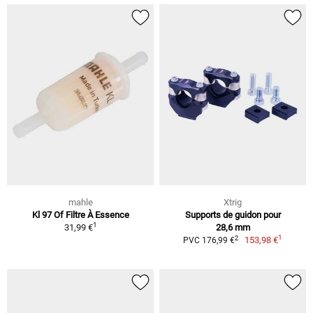
mahle
Xtrig
Kl 97 Of Filtre À Essence
Supports de guidon pour
1
31,99 €
28,6 mm
1
2
153,98 €
PVC 176,99 €