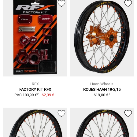
RFX
Haan Wheels
FACTORY KIT RFX
ROUES HAAN 19-2,15
1
1
2
62,39 €
619,00 €
PVC 103,99 €