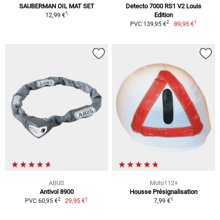
SAUBERMAN OIL MAT SET
Detecto 7000 RS1 V2 Louis
1
12,99 €
Edition
1
2
89,95 €
PVC 139,95 €
ABUS
Moto112+
Antivol 8900
Housse Présignalisation
1
1
2
29,95 €
7,99 €
PVC 60,95 €