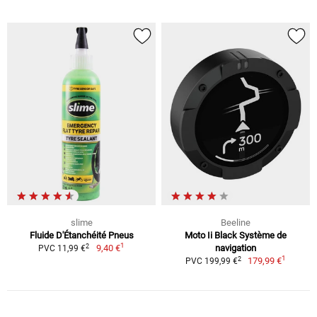
slime
Beeline
Fluide D'Étanchéité Pneus
Moto Ii Black Système de
1
2
9,40 €
navigation
PVC 11,99 €
1
2
179,99 €
PVC 199,99 €