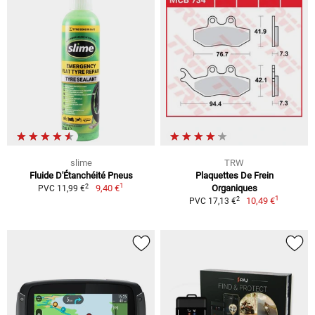
slime
TRW
Fluide D'Étanchéité Pneus
Plaquettes De Frein
1
2
9,40 €
Organiques
PVC 11,99 €
1
2
10,49 €
PVC 17,13 €