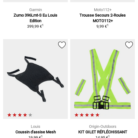
Garmin
Moto112+
Zumo 396Lmt-S Eu Louis
Trousse Secours 2-Roules
Edition
MOTO112+
1
1
399,99 €
9,99 €
Louis
Origin-Outdoors
Coussin d'assise Mesh
KIT GILET RÉFLÉCHISSANT
1
1
19,99 €
14,95 €