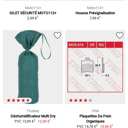
Moto112+
Moto112+
GILET SÉCURITÉ MOTO112+
Housse Présignalisation
1
1
2,99 €
7,99 €
ThoMar
TRW
Déshumidificateur Multi Dry
Plaquettes De Frein
1
2
12,90 €
Organiques
PVC 15,99 €
1
2
10,66 €
PVC 14,78 €