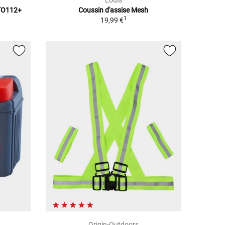
Louis
OTO112+
Coussin d'assise Mesh
1
19,99 €
Origin-Outdoors