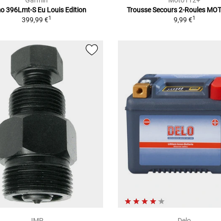
Garmin
Moto112+
 396Lmt-S Eu Louis Edition
Trousse Secours 2-Roules M
1
1
399,99 €
9,99 €
JMP
Delo