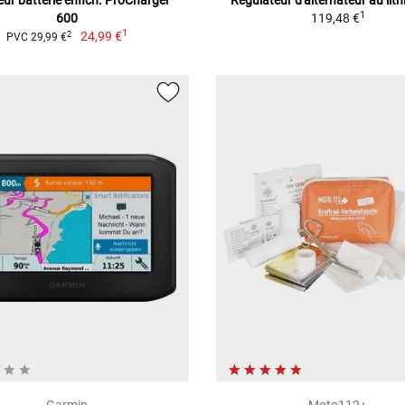
ur batterie enfich. ProCharger
Régulateur d'alternateur au lit
1
600
119,48 €
1
24,99 €
2
PVC 29,99 €