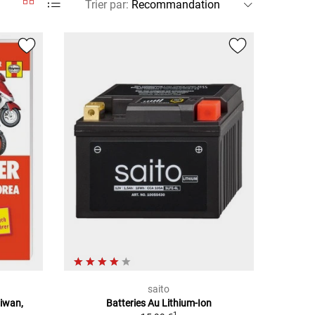
Trier par
:
saito
aiwan,
Batteries Au Lithium-Ion
1