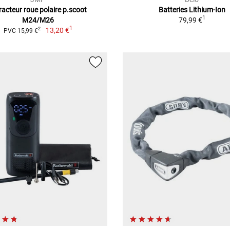
racteur roue polaire p.scoot
Batteries Lithium-Ion
1
M24/M26
79,99 €
1
13,20 €
2
PVC 15,99 €