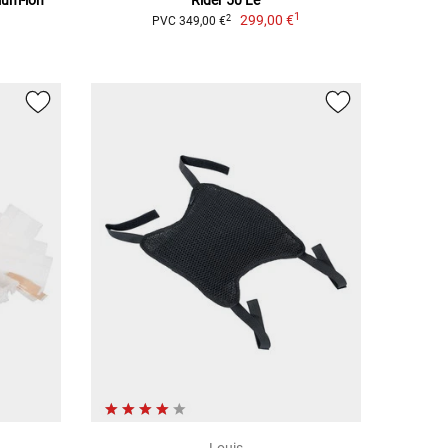
hium-ion
Rider 50 Le
1
299,00 €
2
PVC 349,00 €