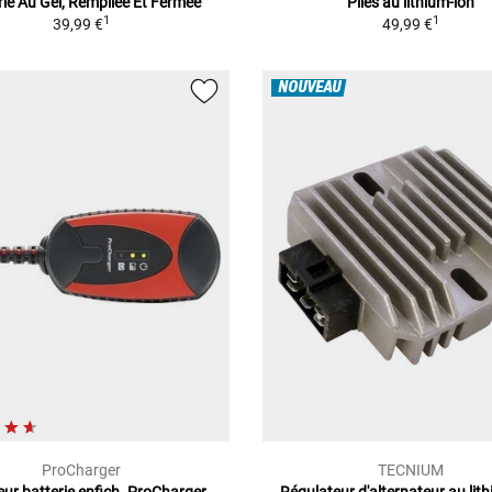
rie Au Gel, Rempliée Et Fermée
Piles au lithium-ion
1
1
39,99 €
49,99 €
NOUVEAU
ProCharger
TECNIUM