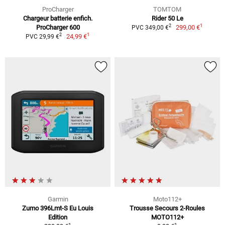
ProCharger
TOMTOM
Chargeur batterie enfich.
Rider 50 Le
1
2
ProCharger 600
299,00 €
PVC 349,00 €
1
2
24,99 €
PVC 29,99 €
Garmin
Moto112+
Zumo 396Lmt-S Eu Louis
Trousse Secours 2-Roules
Edition
MOTO112+
1
1