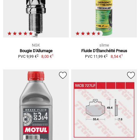
NGK
slime
Bougie D'Allumage
Fluide D'Étanchéité Pneus
1
1
2
2
8,00 €
8,54 €
PVC 9,99 €
PVC 11,99 €