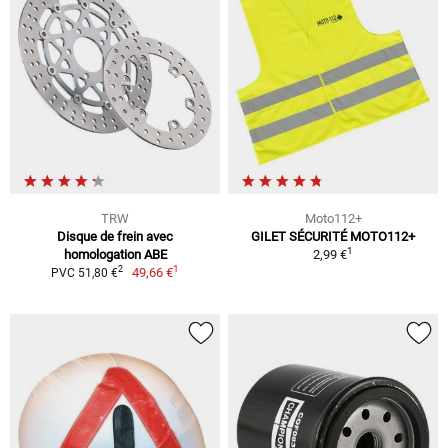
TRW
Moto112+
Disque de frein avec
GILET SÉCURITÉ MOTO112+
1
homologation ABE
2,99 €
1
2
49,66 €
PVC 51,80 €