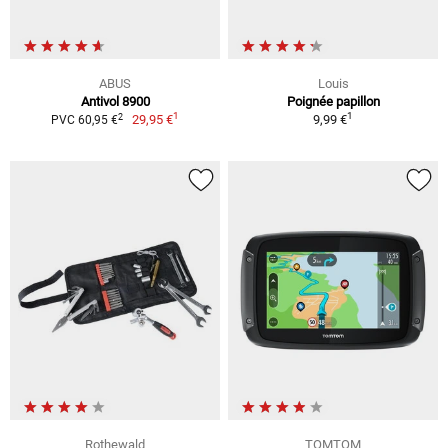
ABUS
Louis
Antivol 8900
Poignée papillon
1
1
2
29,95 €
9,99 €
PVC 60,95 €
Rothewald
TOMTOM