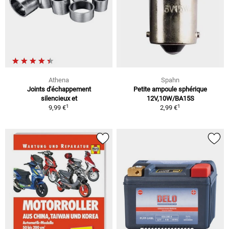
Athena
Spahn
Joints d'échappement
Petite ampoule sphérique
silencieux et
12V,10W/BA15S
1
1
9,99 €
2,99 €