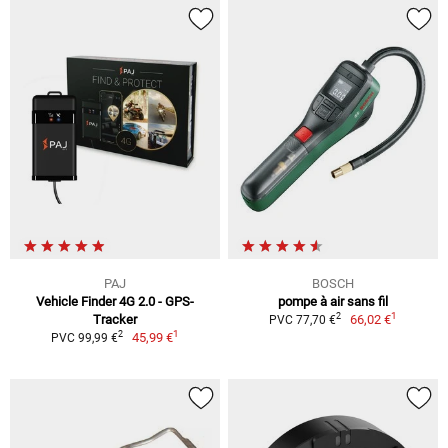
PAJ
BOSCH
Vehicle Finder 4G 2.0 - GPS-
pompe à air sans fil
1
2
Tracker
66,02 €
PVC 77,70 €
1
2
45,99 €
PVC 99,99 €