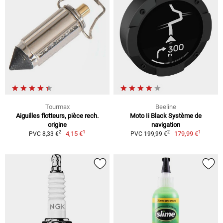
Tourmax
Beeline
Aiguilles flotteurs, pièce rech.
Moto Ii Black Système de
origine
navigation
1
1
2
2
4,15 €
179,99 €
PVC 8,33 €
PVC 199,99 €