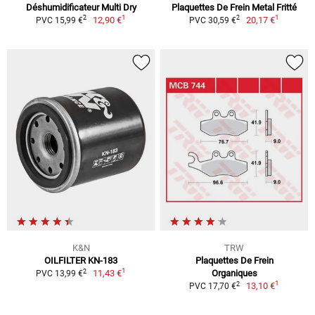
Déshumidificateur Multi Dry
Plaquettes De Frein Metal Fritté
1
1
2
2
12,90 €
20,17 €
PVC 15,99 €
PVC 30,59 €
K&N
TRW
OILFILTER KN-183
Plaquettes De Frein
1
2
11,43 €
Organiques
PVC 13,99 €
1
2
13,10 €
PVC 17,70 €