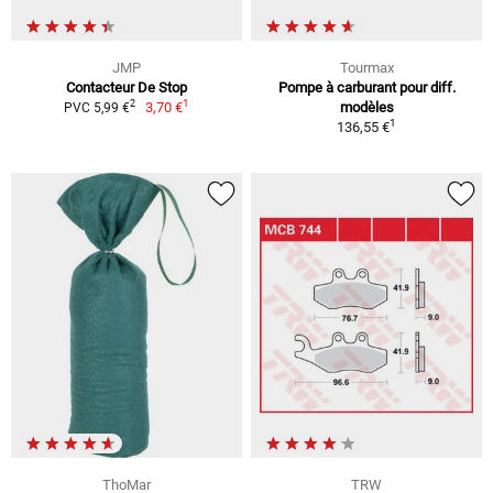
JMP
Tourmax
Contacteur De Stop
Pompe à carburant pour diff.
1
2
3,70 €
modèles
PVC 5,99 €
1
136,55 €
ThoMar
TRW