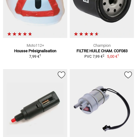
Moto112+
Champion
Housse Présignalisation
FILTRE HUILE CHAM. COF083
1
1
2
7,99 €
5,00 €
PVC 7,99 €