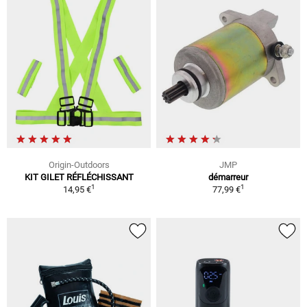
Origin-Outdoors
JMP
KIT GILET RÉFLÉCHISSANT
démarreur
1
1
14,95 €
77,99 €