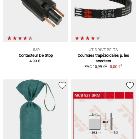
JMP
JT DRIVE BELTS
Contacteur De Stop
Courroies trapézoïdales p. les
1
4,99 €
scooters
1
2
8,00 €
PVC 15,99 €