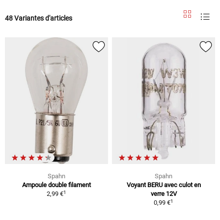
48 Variantes d'articles
Spahn
Spahn
Ampoule double filament
Voyant BERU avec culot en
1
2,99 €
verre 12V
1
0,99 €