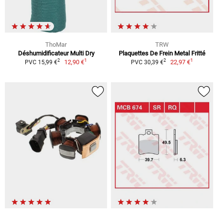
ThoMar
TRW
Déshumidificateur Multi Dry
Plaquettes De Frein Metal Fritté
1
1
2
2
12,90 €
22,97 €
PVC 15,99 €
PVC 30,39 €