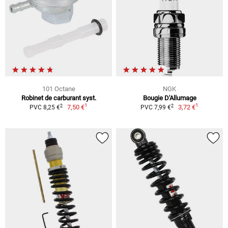
101 Octane
NGK
Robinet de carburant syst.
Bougie D'Allumage
1
1
2
2
7,50 €
3,72 €
PVC 8,25 €
PVC 7,99 €