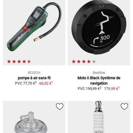
BOSCH
Beeline
pompe à air sans fil
Moto Ii Black Système de
1
2
66,02 €
navigation
PVC 77,70 €
1
2
179,99 €
PVC 199,99 €