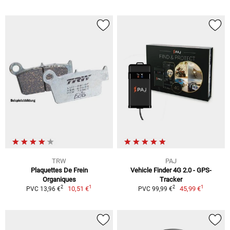
TRW
PAJ
Plaquettes De Frein
Vehicle Finder 4G 2.0 - GPS-
Organiques
Tracker
1
1
2
2
10,51 €
45,99 €
PVC 13,96 €
PVC 99,99 €