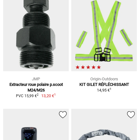
JMP
Origin-Outdoors
Extracteur roue polaire p.scoot
KIT GILET RÉFLÉCHISSANT
1
M24/M26
14,95 €
1
2
13,20 €
PVC 15,99 €