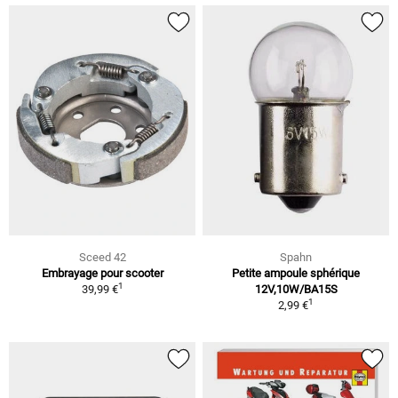
Sceed 42
Spahn
Embrayage pour scooter
Petite ampoule sphérique
1
39,99 €
12V,10W/BA15S
1
2,99 €