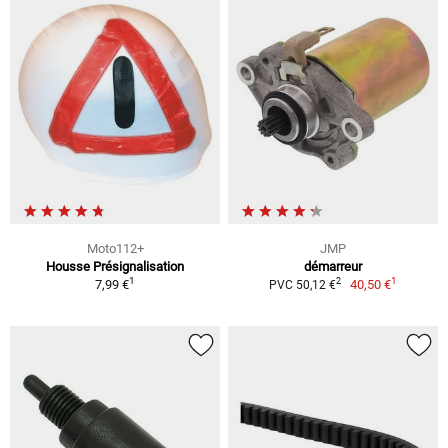
Moto112+
JMP
Housse Présignalisation
démarreur
1
1
2
7,99 €
40,50 €
PVC 50,12 €