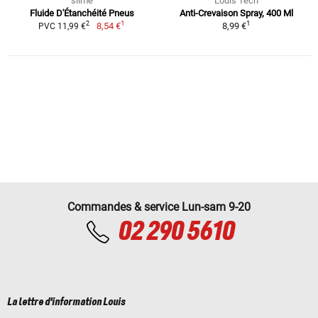
slime
Louis Tech
Fluide D'Étanchéité Pneus
Anti-Crevaison Spray, 400 Ml
1
1
2
8,54 €
8,99 €
PVC 11,99 €
Commandes & service Lun-sam 9-20
02 290 5610
La lettre d'information Louis