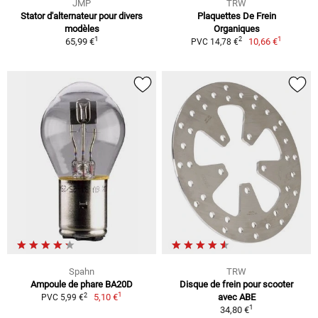
JMP
TRW
Stator d'alternateur pour divers
Plaquettes De Frein
modèles
Organiques
1
1
2
65,99 €
10,66 €
PVC 14,78 €
Spahn
TRW
Ampoule de phare BA20D
Disque de frein pour scooter
1
2
5,10 €
avec ABE
PVC 5,99 €
1
34,80 €