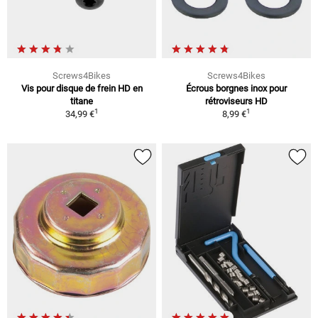
Screws4Bikes
Screws4Bikes
Vis pour disque de frein HD en
Écrous borgnes inox pour
titane
rétroviseurs HD
1
1
34,99 €
8,99 €