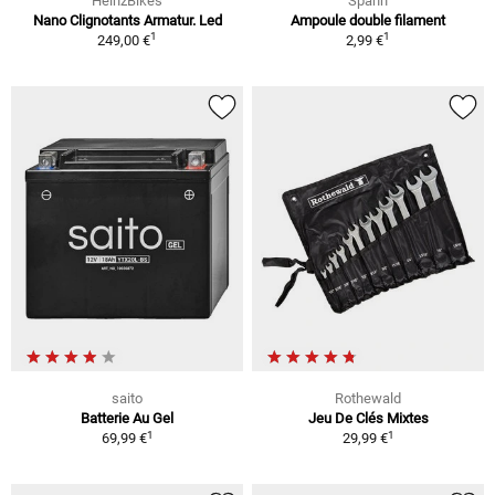
HeinzBikes
Spahn
Nano Clignotants Armatur. Led
Ampoule double filament
1
1
249,00 €
2,99 €
saito
Rothewald
Batterie Au Gel
Jeu De Clés Mixtes
1
1
69,99 €
29,99 €