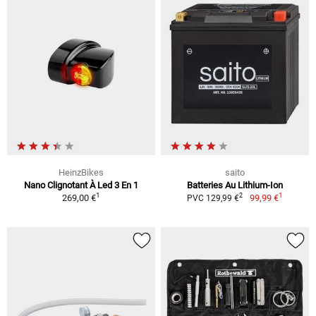
HeinzBikes
saito
Nano Clignotant À Led 3 En 1
Batteries Au Lithium-Ion
1
1
2
269,00 €
99,99 €
PVC 129,99 €