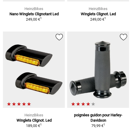
HeinzBikes
HeinzBikes
Nano Winglets Clignotant Led
Winglets Clignot. Led
1
1
249,00 €
249,00 €
HeinzBikes
poignées guidon pour Harley-
Winglets Clignot. Led
Davidson
1
1
189,00 €
79,99 €