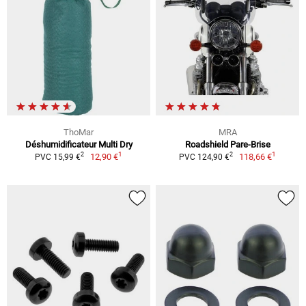
ThoMar
MRA
Déshumidificateur Multi Dry
Roadshield Pare-Brise
1
1
2
2
12,90 €
118,66 €
PVC 15,99 €
PVC 124,90 €