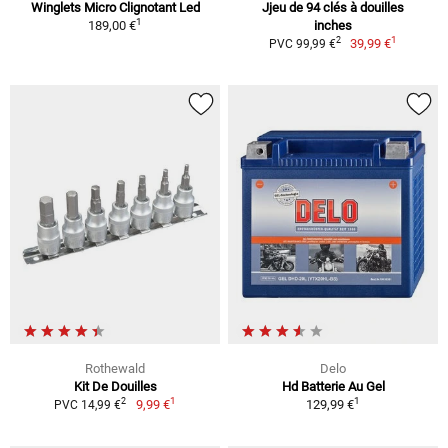
Winglets Micro Clignotant Led
Jjeu de 94 clés à douilles
1
189,00 €
inches
1
2
39,99 €
PVC 99,99 €
Rothewald
Delo
Kit De Douilles
Hd Batterie Au Gel
1
1
2
9,99 €
129,99 €
PVC 14,99 €