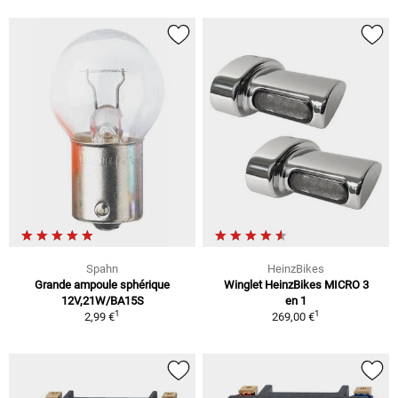
Spahn
HeinzBikes
Grande ampoule sphérique
Winglet HeinzBikes MICRO 3
12V,21W/BA15S
en 1
1
1
2,99 €
269,00 €