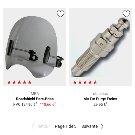
MRA
stahlbus
Roadshield Pare-Brise
Vis De Purge Freins
1
1
2
118,66 €
29,95 €
PVC 124,90 €
Retour
Page 1 de 3
Suivante