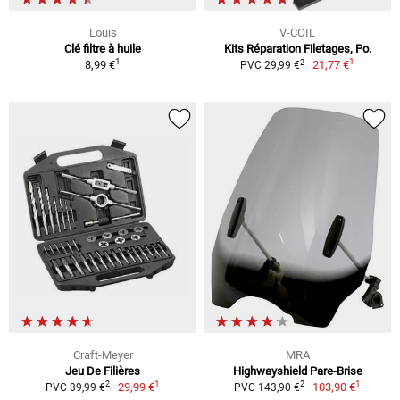
Louis
V-COIL
Clé filtre à huile
Kits Réparation Filetages, Po.
1
1
2
8,99 €
21,77 €
PVC 29,99 €
Craft-Meyer
MRA
Jeu De Filières
Highwayshield Pare-Brise
1
1
2
2
29,99 €
103,90 €
PVC 39,99 €
PVC 143,90 €