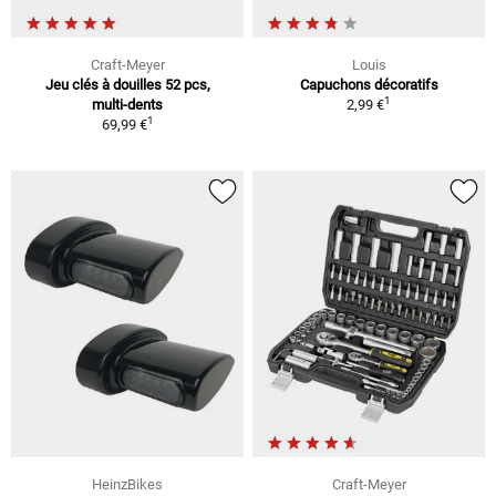
Craft-Meyer
Louis
Jeu clés à douilles 52 pcs,
Capuchons décoratifs
1
multi-dents
2,99 €
1
69,99 €
HeinzBikes
Craft-Meyer