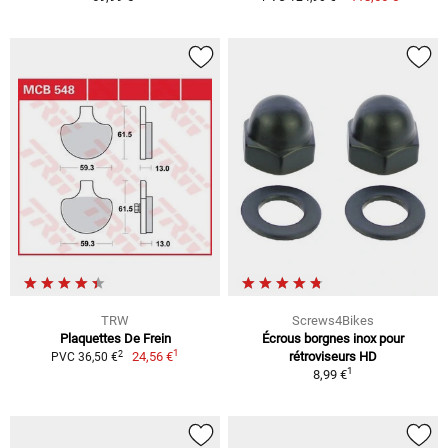
TRW
Screws4Bikes
Plaquettes De Frein
Écrous borgnes inox pour
1
2
24,56 €
rétroviseurs HD
PVC 36,50 €
1
8,99 €