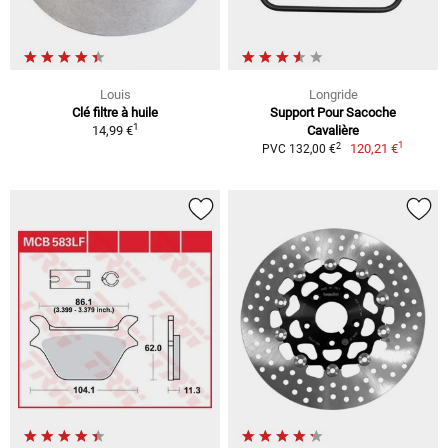
Louis
Longride
Clé filtre à huile
Support Pour Sacoche
1
14,99 €
Cavalière
1
2
120,21 €
PVC 132,00 €