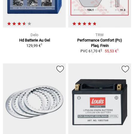
Delo
TRW
Hd Batterie Au Gel
Performance Comfort (Pc)
1
129,99 €
Plaq. Frein
1
2
55,53 €
PVC 61,70 €