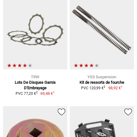
TRW
YSS Suspension
Lots De Disques Garnis
Kit de ressorts de fourche
1
2
D'Embrayage
98,92 €
PVC 120,99 €
1
2
69,48 €
PVC 77,20 €