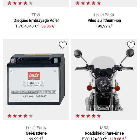
TRW
Louis Parts
Disques Embrayage Acier
Piles au lithium-ion
1
1
2
36,36 €
199,99 €
PVC 40,40 €
Louis Parts
MRA
Gel-Batterie
Roadshield Pare-Brise
1
1
2
69,99 €
118,66 €
PVC 124,90 €