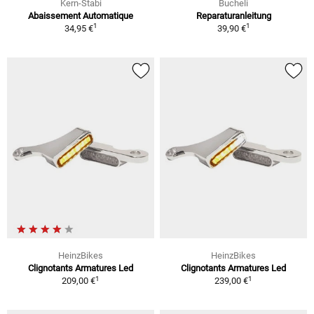
Kern-Stabi
Bucheli
Abaissement Automatique
Reparaturanleitung
1
1
34,95 €
39,90 €
HeinzBikes
HeinzBikes
Clignotants Armatures Led
Clignotants Armatures Led
1
1
209,00 €
239,00 €