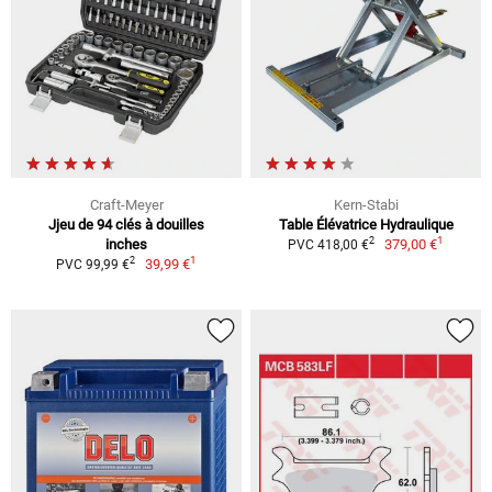
Craft-Meyer
Kern-Stabi
Jjeu de 94 clés à douilles
Table Élévatrice Hydraulique
1
2
inches
379,00 €
PVC 418,00 €
1
2
39,99 €
PVC 99,99 €