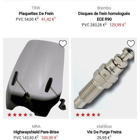
TRW
Brembo
Plaquettes De Frein
Disques de frein homologués
1
2
41,42 €
ECE R90
PVC 54,00 €
1
2
129,99 €
PVC 283,28 €
MRA
stahlbus
Highwayshield Pare-Brise
Vis De Purge Freins
1
1
2
103,90 €
29,95 €
PVC 143,90 €