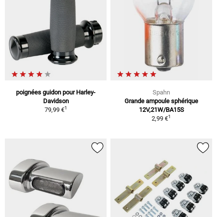
poignées guidon pour Harley-
Spahn
Davidson
Grande ampoule sphérique
1
79,99 €
12V,21W/BA15S
1
2,99 €