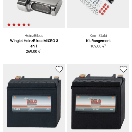
HeinzBikes
Kern-Stabi
Winglet HeinzBikes MICRO 3
Kit Rangement
1
en 1
109,00 €
1
269,00 €