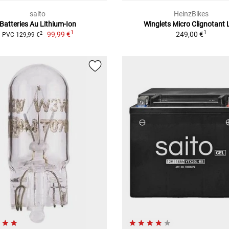
saito
HeinzBikes
Batteries Au Lithium-Ion
Winglets Micro Clignotant 
1
1
99,99 €
249,00 €
2
PVC 129,99 €