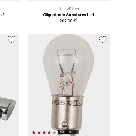
HeinzBikes
n 1
Clignotants Armatures Led
1
209,00 €