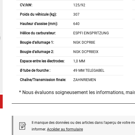
CV/kW:
125/92
Poids du véhicule (kg):
307
Hauteur d'assise (mm):
640
Hélice du carburateur:
ESPFI EINSPRITZUNG
Bougie d'allumage 1:
NGK DCPR8E
Bougie d'allumage 2:
NGK DCPR8EIX
Espace entre les électrodes:
1,0 MM
Ø tube de fourche :
49 MM TELEGABEL
Chaîne/Transmission finale:
ZAHNRIEMEN
* Nous évaluons soigneusement les informations, mais
Il manque des données ou des articles dans l'aperçu de votre m
informer.
Accéder au formulaire