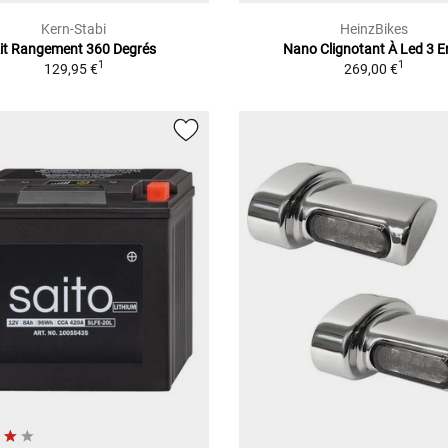
Kern-Stabi
HeinzBikes
it Rangement 360 Degrés
Nano Clignotant À Led 3 E
1
1
129,95 €
269,00 €