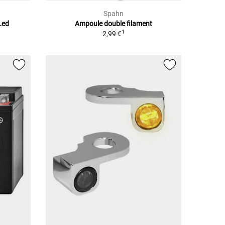
Spahn
Led
Ampoule double filament
1
2,99 €