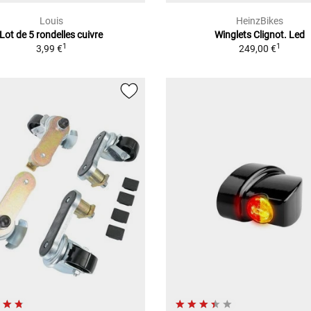
Louis
HeinzBikes
Lot de 5 rondelles cuivre
Winglets Clignot. Led
1
1
3,99 €
249,00 €