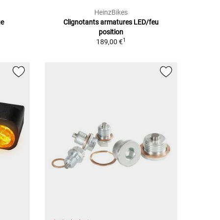
HeinzBikes
ue
Clignotants armatures LED/feu
position
1
189,00 €