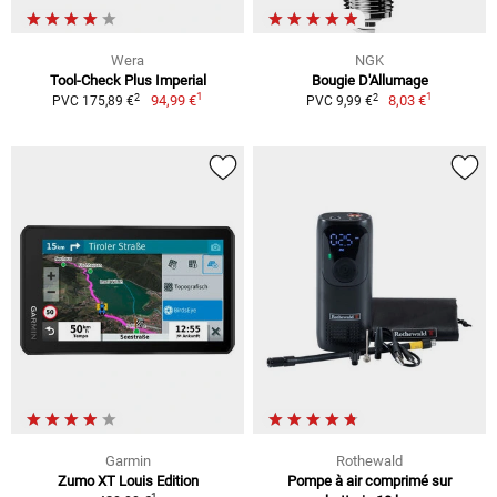
Wera
NGK
Tool-Check Plus Imperial
Bougie D'Allumage
1
1
2
2
94,99 €
8,03 €
PVC 175,89 €
PVC 9,99 €
Garmin
Rothewald
Zumo XT Louis Edition
Pompe à air comprimé sur
1