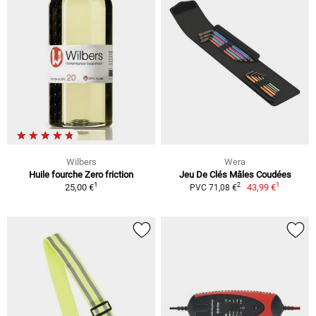
Wilbers
Wera
Huile fourche Zero friction
Jeu De Clés Mâles Coudées
1
1
2
25,00 €
43,99 €
PVC 71,08 €