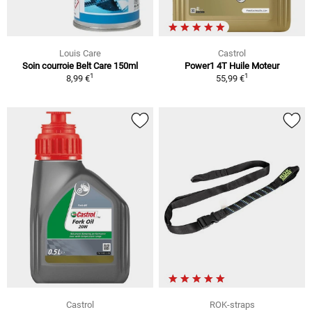
Louis Care
Castrol
Soin courroie Belt Care 150ml
Power1 4T Huile Moteur
1
1
8,99 €
55,99 €
Castrol
ROK-straps