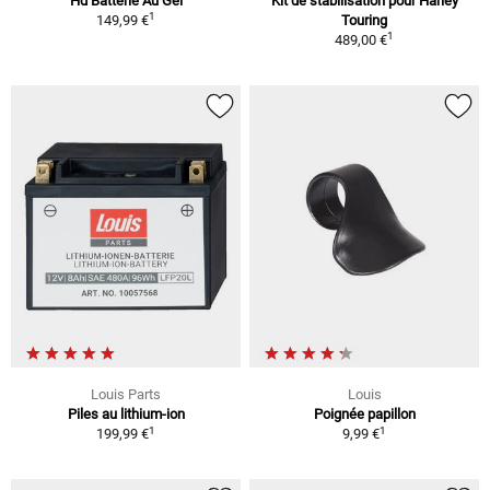
Hd Batterie Au Gel
Kit de stabilisation pour Harley
1
149,99 €
Touring
1
489,00 €
Louis Parts
Louis
Piles au lithium-ion
Poignée papillon
1
1
199,99 €
9,99 €