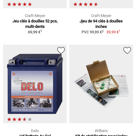
Craft-Meyer
Craft-Meyer
Jeu clés à douilles 52 pcs,
Jjeu de 94 clés à douilles
multi-dents
inches
1
1
2
69,99 €
39,99 €
PVC 99,99 €
Delo
Wilbers