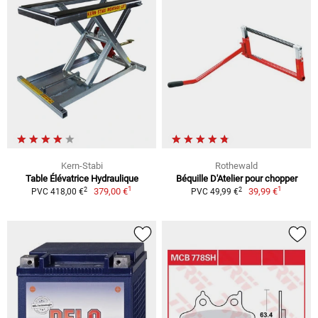
Kern-Stabi
Rothewald
Table Élévatrice Hydraulique
Béquille D'Atelier pour chopper
1
1
2
2
379,00 €
39,99 €
PVC 418,00 €
PVC 49,99 €