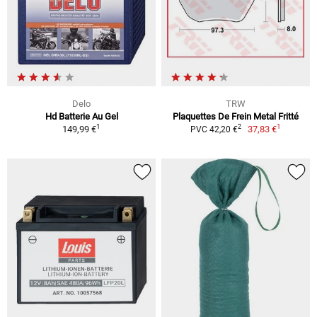
Delo
TRW
Hd Batterie Au Gel
Plaquettes De Frein Metal Fritté
1
1
2
149,99 €
37,83 €
PVC 42,20 €