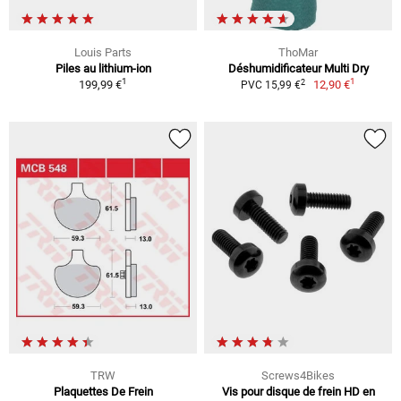
Louis Parts
ThoMar
Piles au lithium-ion
Déshumidificateur Multi Dry
1
1
2
199,99 €
12,90 €
PVC 15,99 €
TRW
Screws4Bikes
Plaquettes De Frein
Vis pour disque de frein HD en