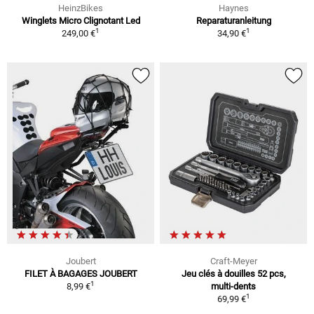
HeinzBikes
Haynes
Winglets Micro Clignotant Led
Reparaturanleitung
1
1
249,00 €
34,90 €
Joubert
Craft-Meyer
FILET À BAGAGES JOUBERT
Jeu clés à douilles 52 pcs,
1
8,99 €
multi-dents
1
69,99 €