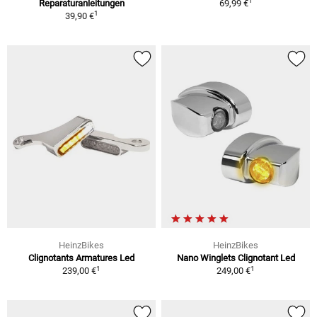
1
Reparaturanleitungen
69,99 €
1
39,90 €
HeinzBikes
HeinzBikes
Clignotants Armatures Led
Nano Winglets Clignotant Led
1
1
239,00 €
249,00 €