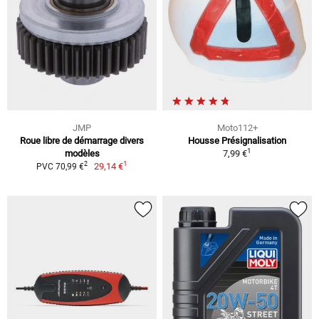
JMP
Moto112+
Roue libre de démarrage divers
Housse Présignalisation
1
modèles
7,99 €
1
2
29,14 €
PVC 70,99 €