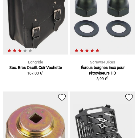
Longride
Screws4Bikes
Sac. Bras Oscill. Cuir Vachette
Écrous borgnes inox pour
1
167,00 €
rétroviseurs HD
1
8,99 €