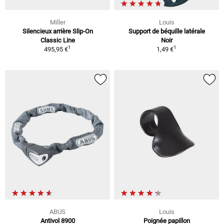
Miller
Louis
Silencieux arrière Slip-On
Support de béquille latérale
Classic Line
Noir
1
1
495,95 €
1,49 €
ABUS
Louis
Antivol 8900
Poignée papillon