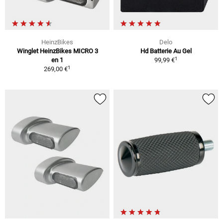
HeinzBikes
Delo
Winglet HeinzBikes MICRO 3
Hd Batterie Au Gel
1
en 1
99,99 €
1
269,00 €