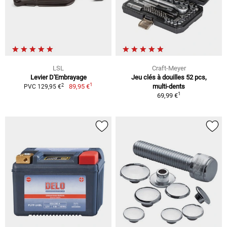
LSL
Craft-Meyer
Levier D'Embrayage
Jeu clés à douilles 52 pcs,
1
2
89,95 €
multi-dents
PVC 129,95 €
1
69,99 €