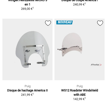
Winglet HeinzBikes MICRO 3
Disque de coupe America I
1
en 1
240,99 €
1
269,00 €
NOUVEAU
Puig
Puig
Disque de hachage America II
WS12 Roadster Windshield
1
241,99 €
with ABE
1
142,99 €