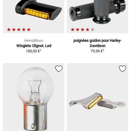
HeinzBikes
poignées guidon pour Harley-
Winglets Clignot. Led
Davidson
1
1
189,00 €
79,99 €