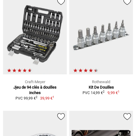
Craft-Meyer
Rothewald
Jjeu de 94 clés à douilles
Kit De Douilles
1
2
inches
9,99 €
PVC 14,99 €
1
2
39,99 €
PVC 99,99 €