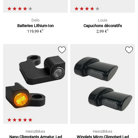
Delo
Louis
Batteries Lithium-Ion
Capuchons décoratifs
1
1
119,99 €
2,99 €
HeinzBikes
HeinzBikes
Nano Clignotants Armatur. Led
Winglets Micro Clignotant Led