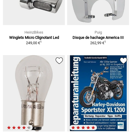
HeinzBikes
Puig
Winglets Micro Clignotant Led
Disque de hachage America III
1
1
249,00 €
262,99 €