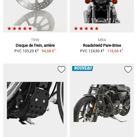
TRW
MRA
Disque de frein, arrière
Roadshield Pare-Brise
1
1
2
2
94,68 €
118,66 €
PVC 105,20 €
PVC 124,90 €
NOUVEAU