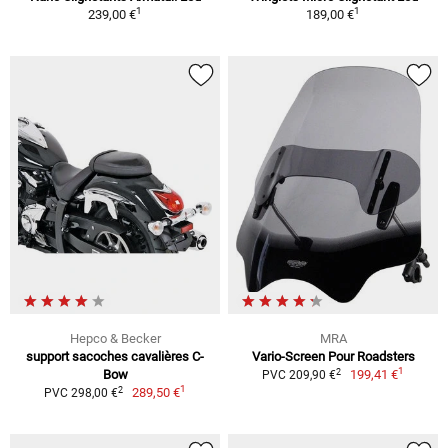
1
1
239,00 €
189,00 €
Hepco & Becker
MRA
support sacoches cavalières C-
Vario-Screen Pour Roadsters
1
2
Bow
199,41 €
PVC 209,90 €
1
2
289,50 €
PVC 298,00 €