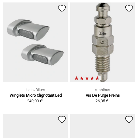
HeinzBikes
stahlbus
Winglets Micro Clignotant Led
Vis De Purge Freins
1
1
249,00 €
26,95 €