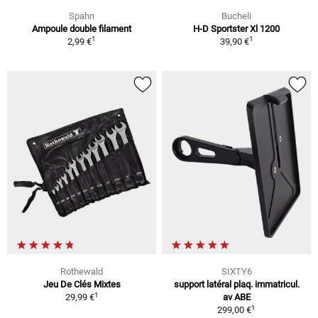
Spahn
Bucheli
Ampoule double filament
H-D Sportster Xl 1200
1
1
2,99 €
39,90 €
Rothewald
SIXTY6
Jeu De Clés Mixtes
support latéral plaq. immatricul.
1
29,99 €
av ABE
1
299,00 €