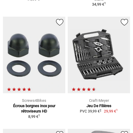
1
34,99 €
Screws4Bikes
Craft-Meyer
Écrous borgnes inox pour
Jeu De Filières
1
2
rétroviseurs HD
29,99 €
PVC 39,99 €
1
8,99 €