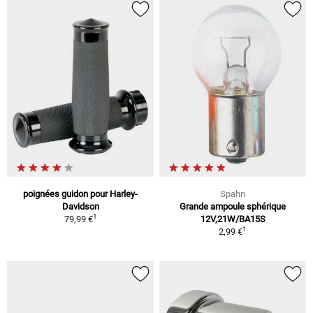
poignées guidon pour Harley-
Spahn
Davidson
Grande ampoule sphérique
1
79,99 €
12V,21W/BA15S
1
2,99 €