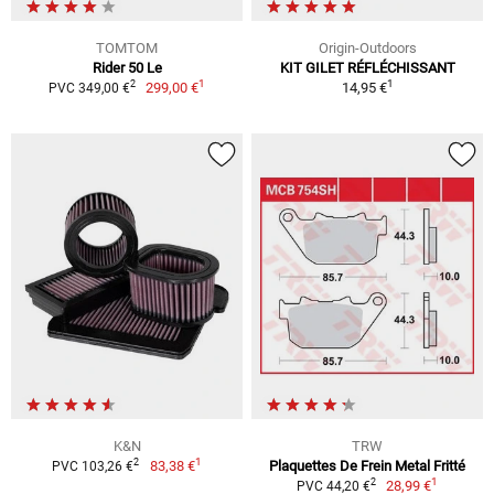
TOMTOM
Origin-Outdoors
Rider 50 Le
KIT GILET RÉFLÉCHISSANT
1
1
2
299,00 €
14,95 €
PVC 349,00 €
K&N
TRW
1
2
83,38 €
Plaquettes De Frein Metal Fritté
PVC 103,26 €
1
2
28,99 €
PVC 44,20 €