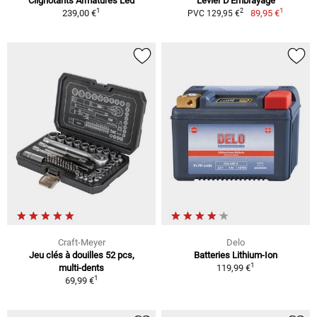
Clignotants Armatures Led
Levier D'Embrayage
1
1
2
239,00 €
89,95 €
PVC 129,95 €
Craft-Meyer
Delo
Jeu clés à douilles 52 pcs,
Batteries Lithium-Ion
1
multi-dents
119,99 €
1
69,99 €