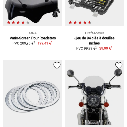
MRA
Craft-Meyer
Vario-Screen Pour Roadsters
Jjeu de 94 clés à douilles
1
2
199,41 €
inches
PVC 209,90 €
1
2
39,99 €
PVC 99,99 €