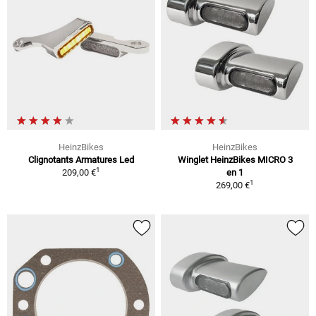
HeinzBikes
HeinzBikes
Clignotants Armatures Led
Winglet HeinzBikes MICRO 3
1
209,00 €
en 1
1
269,00 €