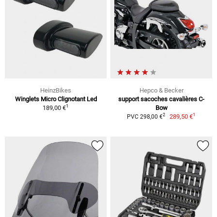
HeinzBikes
Hepco & Becker
Winglets Micro Clignotant Led
support sacoches cavalières C-
1
189,00 €
Bow
1
2
289,50 €
PVC 298,00 €