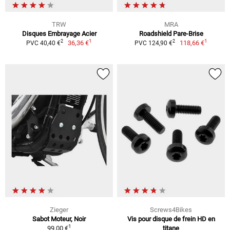
TRW
MRA
Disques Embrayage Acier
Roadshield Pare-Brise
1
1
2
2
36,36 €
118,66 €
PVC 40,40 €
PVC 124,90 €
Zieger
Screws4Bikes
Sabot Moteur, Noir
Vis pour disque de frein HD en
1
99,00 €
titane