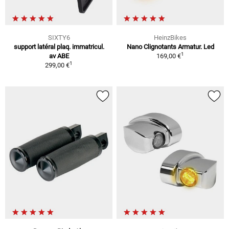
SIXTY6
HeinzBikes
support latéral plaq. immatricul.
Nano Clignotants Armatur. Led
1
av ABE
169,00 €
1
299,00 €