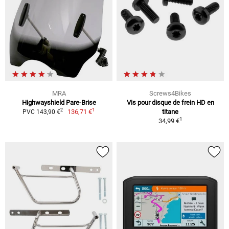
MRA
Screws4Bikes
Highwayshield Pare-Brise
Vis pour disque de frein HD en
1
2
136,71 €
titane
PVC 143,90 €
1
34,99 €