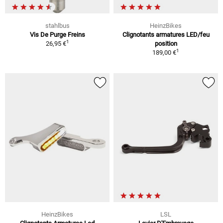
stahlbus
HeinzBikes
Vis De Purge Freins
Clignotants armatures LED/feu
1
26,95 €
position
1
189,00 €
HeinzBikes
LSL