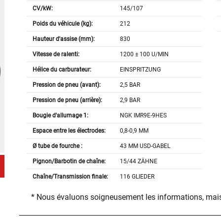
CV/kW:
145/107
Poids du véhicule (kg):
212
Hauteur d'assise (mm):
830
Vitesse de ralenti:
1200 ± 100 U/MIN
Hélice du carburateur:
EINSPRITZUNG
Pression de pneu (avant):
2,5 BAR
Pression de pneu (arrière):
2,9 BAR
Bougie d'allumage 1:
NGK IMR9E-9HES
Espace entre les électrodes:
0,8-0,9 MM
Ø tube de fourche :
43 MM USD-GABEL
Pignon/Barbotin de chaîne:
15/44 ZÄHNE
Chaîne/Transmission finale:
116 GLIEDER
* Nous évaluons soigneusement les informations, mais