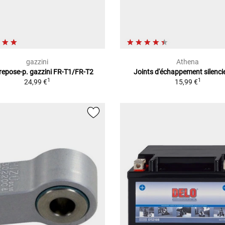
gazzini
Athena
 repose-p. gazzini FR-T1/FR-T2
Joints d'échappement silenci
1
1
24,99 €
15,99 €