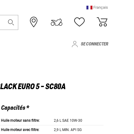
Français
SE CONNECTER
LACK EURO 5 - SC80A
Capacités *
Huile moteur sans filtre:
2,6 L SAE 10W-30
Huile moteur avec filtre:
2,9 L MIN. API SG