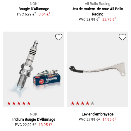
NGK
All Balls Racing
Bougie D'Allumage
Jeu de roulem. de roue All Balls
1
2
3,64 €
Racing
PVC 6,99 €
1
2
22,76 €
PVC 28,99 €
NGK
Levier d'embrayage
1
2
Iridium Bougie D'Allumage
14,95 €
PVC 27,99 €
1
2
13,95 €
PVC 22,99 €