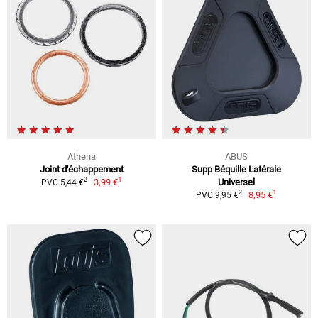
Athena
ABUS
Joint d'échappement
Supp Béquille Latérale
1
2
3,99 €
Universel
PVC 5,44 €
1
2
8,95 €
PVC 9,95 €