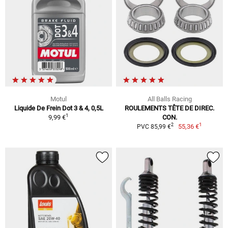
Motul
All Balls Racing
Liquide De Frein Dot 3 & 4, 0,5L
ROULEMENTS TÊTE DE DIREC.
1
9,99 €
CON.
1
2
55,36 €
PVC 85,99 €