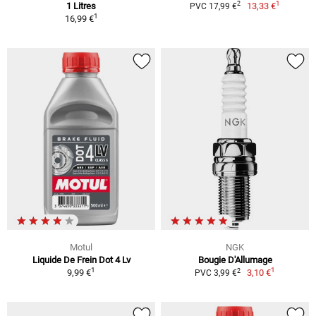
1
2
1 Litres
13,33 €
PVC 17,99 €
1
16,99 €
Motul
NGK
Liquide De Frein Dot 4 Lv
Bougie D'Allumage
1
1
2
9,99 €
3,10 €
PVC 3,99 €