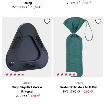
1
2
Racing
7,73 €
PVC 8,99 €
1
2
15,52 €
PVC 19,99 €
ABUS
ThoMar
Supp Béquille Latérale
Déshumidificateur Multi Dry
1
2
Universel
12,90 €
PVC 15,99 €
1
2
8,95 €
PVC 9,95 €