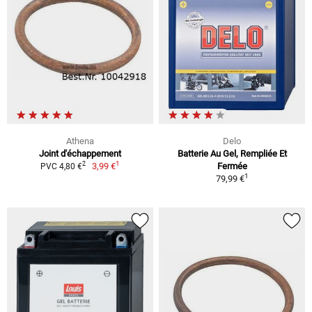
Athena
Delo
Joint d'échappement
Batterie Au Gel, Rempliée Et
1
2
3,99 €
Fermée
PVC 4,80 €
1
79,99 €