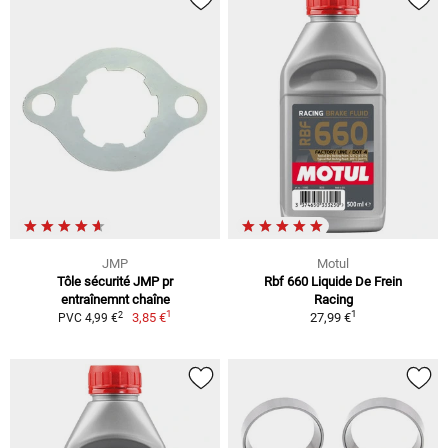
JMP
Motul
Tôle sécurité JMP pr
Rbf 660 Liquide De Frein
entraînemnt chaîne
Racing
1
1
2
3,85 €
27,99 €
PVC 4,99 €