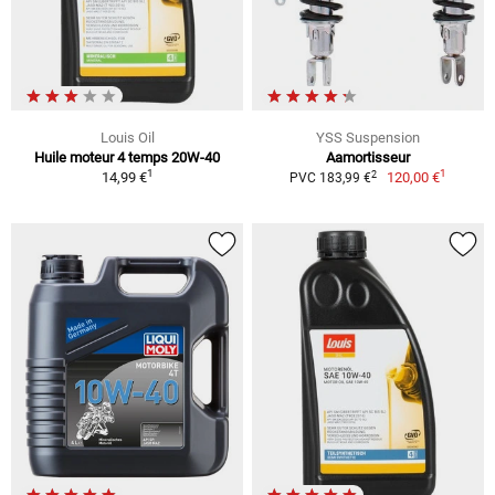
Louis Oil
YSS Suspension
Huile moteur 4 temps 20W-40
Aamortisseur
1
1
2
14,99 €
120,00 €
PVC 183,99 €